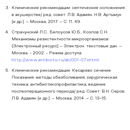
Клинические рекомендации: септические осложнения
в акушерстве/ ред. совет: Л.В. Адамян, Н.В. Артымук
[и др.]. – Москва, 2017. – С. 11, 49.
Страчунский Л.С., Белоусов Ю.Б., Козлов С.Н.
Механизмы резистентности микроорганизмов
[Электронный ресурс] – Электрон. текстовые дан. –
Москва. - 2002. - Режим доступа:
http://www.antibiotic.ru/ab/001-07.shtml
.
Клинические рекомендации: Кесарево сечение.
Показания, методы обезболивания, хирургическая
техника, антибиотикопрофилактика, ведение
послеоперационного периода/ ред. Совет: В.Н. Серов,
Л.В. Адамян [и др.]. – Москва, 2014. – С. 13-15.