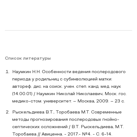
Список литературы
Наумкин Н.Н. Особенности ведения послеродового
периода у родильниц с субинволюцией матки:
автореф. дис. на соиск. учен. степ. канд. мед. наук
(14.00.01) / Наумкин Николай Николаевич; Моск. гос.
медико-стом. университет. – Москва, 2009. – 23 с.
Рыскельдиева В.Т., Торобаева М.Т. Современные
методы прогнозирования послеродовых гнойно-
септических осложнений / В.Т. Рыскельдиева, М.Т.
Торобаева // Авиценна. - 2017.- №4. - С. 6-14.