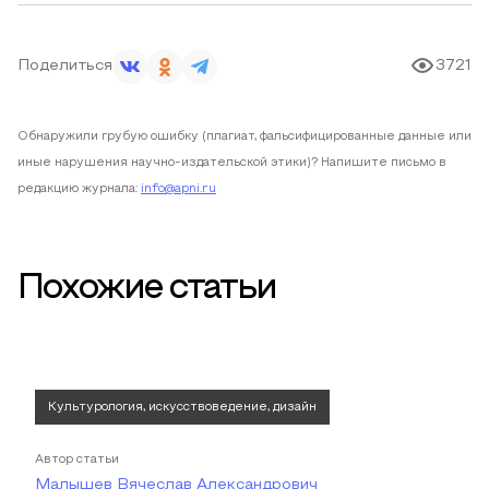
Поделиться
3721
Обнаружили грубую ошибку (плагиат, фальсифицированные данные или
иные нарушения научно-издательской этики)? Напишите письмо в
редакцию журнала:
info@apni.ru
Похожие статьи
Культурология, искусствоведение, дизайн
Автор статьи
Малышев Вячеслав Александрович