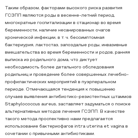
Таким образом, факторами высокого риска развития
ГСЗПП являются роды в весенне-летний период,
многократные госпитализации в стационар во время
беременности, наличие несанированных очагов
хронической инфекции, в т. ч. бессимптомная
бактериурия, лактостаз, запоздалые роды, инвазивные
вмешательства во время беременности и родов, ранняя
выписка из родильного дома, что диктует
необходимость более детального обследования
родильниц и проведение более совершенных лечебно-
профилактических мероприятий в пуэрперальном
периоде. Отмечающаяся тенденция к повышению
случаев выявления антибиотико-резистентных штаммов
Staphylococcus aureus, заставляет задуматься о поиске
альтернативных методов лечения ГСЗПП. В качестве
такого метода проспективно нами предлагается
использование бактериофагов intra uterina et vagina в
сочетании с привычными антибиотиками.