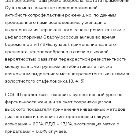
За последние годы резко возросла частота применения
Сультасина в качестве периоперационной
антибиотикопрофилактики рожениц, но, по данным
проведенного нами исследования, у женщин с
выделенным из цервикального канала резистентным к
цефалоспоринам Staphylococcus aureus во время
беременности (7,8%случаев), применение данного
препарата нецелесообразно в связи с высокой
вероятностью развития перекрестной резистентности
между данными группами антибиотиков, а так же
возможным выделением метицилрезистентных штаммов
золостистого стафилококка [3, 4, 5].
ГСЗПП продолжают наносить существенный урон по
фертильности женщин за счет сохраняющегося
высокого показателя применения инвазивных методов
диагностики и лечения: гистероскопия и вакуум-
аспирация – 60%, РДВ – 17,1%, экстирпация матки с
придатками – 8,8% случаев.