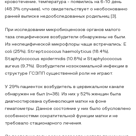
кровотечение, температура - появились на 6-10 день
(48.3% случаев), что свидетельствует о необоснованно
ранней выписке недообследованных родильниц [3].
При исследовании микробиоценозов органов малого
таза специфические возбудители обнаружены не были.
Из неспецифической микрофлоры чаще встречались: Е
coli (25%), Streptococcus haemolyticus (18.4%),
Staphylococcus epidermidis (10.8%) и Staphylococcus
aureus (9,7%). Возбудители нозокомиальной инфекции в
структуре ГСЗПП существенной роли не играют.
У 29% пациенток возбудитель в цервикальном канале
обнаружен не был (n=38). Из них у 52% женщин была
диагностирована субинволюция матки на фоне
гематометры. Данное состояние у них было обусловлено
особенностями сократительной функции матки и не
требовало стационарного лечения.