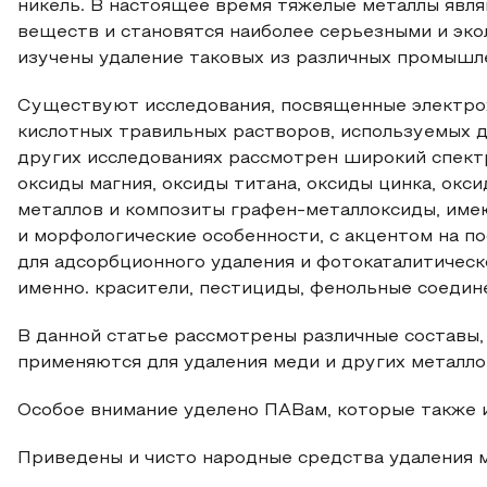
никель. В настоящее время тяжелые металлы явл
веществ и становятся наиболее серьезными и эко
изучены удаление таковых из различных промышлен
Существуют исследования, посвященные электрох
кислотных травильных растворов, используемых д
других исследованиях рассмотрен широкий спектр
оксиды магния, оксиды титана, оксиды цинка, окс
металлов и композиты графен-металлоксиды, име
и морфологические особенности, с акцентом на п
для адсорбционного удаления и фотокаталитическ
именно. красители, пестициды, фенольные соедин
В данной статье рассмотрены различные составы
применяются для удаления меди и других металло
Особое внимание уделено ПАВам, которые также 
Приведены и чисто народные средства удаления м