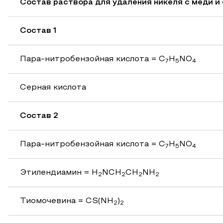
Состав раствора для удаления никеля с меди и 
Состав 1
Пара-нитробензойная кислота = C
H
NO
7
5
4
Серная кислота
Состав 2
Пара-нитробензойная кислота = C
H
NO
7
5
4
Этилендиамин = H
NCH
CH
NH
2
2
2
2
Тиомочевина = CS(NH
)
2
2