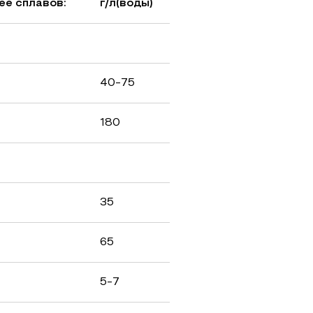
ее сплавов:
г/л(воды)
40-75
180
35
65
5-7