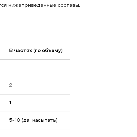
тся нижеприведенные составы.
В частях (по объему)
2
1
5-10 (да, насыпать)