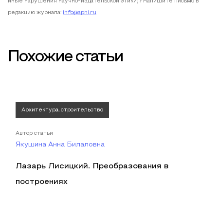
иные нарушения научно-издательской этики)? Напишите письмо в
редакцию журнала:
info@apni.ru
Похожие статьи
Архитектура, строительство
Автор статьи
Якушина Анна Билаловна
Лазарь Лисицкий. Преобразования в
построениях