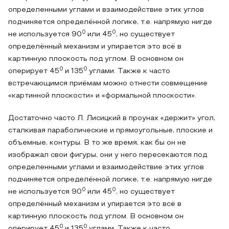
определенными углами и взаимодействие этих углов
подчиняется определённой логике, т.е. напрямую нигде
0
0
не используется 90
или 45
, но существует
определённый механизм и упирается это всё в
картинную плоскость под углом. В основном он
0
0
оперирует 45
и 135
углами. Также к часто
встречающимся приёмам можно отнести совмещение
«картинной плоскости» и «формальной плоскости».
Достаточно часто Л. Лисицкий в проунах «держит» угол,
сталкивая параболические и прямоугольные, плоские и
объемные, контуры. В то же время, как бы он не
изображал свои фигуры, они у него пересекаются под
определенными углами и взаимодействие этих углов
подчиняется определённой логике, т.е. напрямую нигде
0
0
не используется 90
или 45
, но существует
определённый механизм и упирается это всё в
картинную плоскость под углом. В основном он
0
0
оперирует 45
и 135
углами. Также к часто