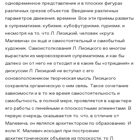
одновременное представление и в плоских фигурах
различных срезов объектов. Введение различных
параметров движения, времени. Все эти приёмы развиты
в супрематизме, кубизме, кубофутуризме, пуризме, и
несмотря на то, что Л. Лисицкий, человек «круга
Малевича» он ещё и самостоятельный и самобытный
художник. Самоистолкования Л. Лисицкого во многом
вырастали из мировоззрения супрематизма, и как бы
далеко он от него не отходил и в какие бы «отрицания» и
дискуссии Л. Лисицкий не вступал с его
основоположником творческая мысль Лисицкого
сохраняла органическую с ним связь. Такое сочетание
зависимости и в то же время самостоятельность и
самобытность, в полной мере, проявляется в характере
его работы с линейными и плоскостными элементами. В
первую очередь сказывается то, что, в отличие от
Малевича, он являлся архитектором по образованию. И
если К. Малевич исходил при построении
архитектонических объёмов из плоскости, то Л.