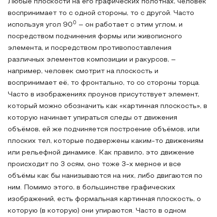
Любые плоскости на его графических полотнах, человек
воспринимает то с одной стороны, то с другой. Часто
0
используя угол 90
– он работает с этим углом, и
посредством подчинения формы или живописного
элемента, и посредством противопоставления
различных элементов композиции и ракурсов, –
например, человек смотрит на плоскость и
воспринимает её, то фронтально, то со стороны торца.
Часто в изображениях проунов присутствует элемент,
который можно обозначить как «картинная плоскость», в
которую начинает упираться следы от движения
объёмов, ей же подчиняется построение объёмов, или
плоских тел, которые подвержены каким-то движениям
или рельефной динамике. Как правило, это движение
происходит по 3 осям, оно тоже 3-х мерное и все
объёмы как бы нанизываются на них, либо двигаются по
ним. Помимо этого, в большинстве графических
изображений, есть формальная картинная плоскость, о
которую (в которую) они упираются. Часто в одном