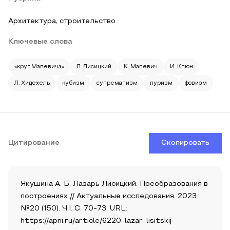
Архитектура, строительство
Ключевые слова
«круг Малевича»
Л. Лисицкий
К. Малевич
И. Клюн
Л. Хидехель
кубизм
супрематизм
пуризм
фовизм
Цитирование
Скопировать
Якушина А. Б. Лазарь Лисицкий. Преобразования в
построениях // Актуальные исследования. 2023.
№20 (150). Ч.I. С. 70-73. URL:
https://apni.ru/article/6220-lazar-lisitskij-