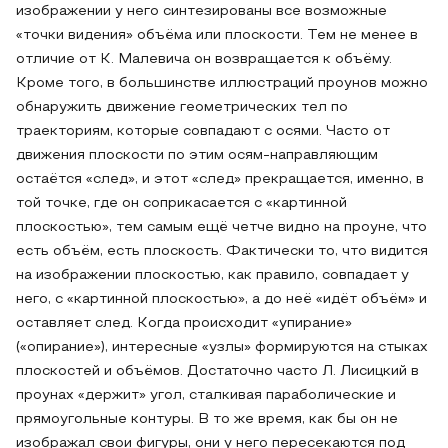
изображении у него синтезированы все возможные
«точки видения» объёма или плоскости. Тем не менее в
отличие от К. Малевича он возвращается к объёму.
Кроме того, в большинстве иллюстраций проунов можно
обнаружить движение геометрических тел по
траекториям, которые совпадают с осями. Часто от
движения плоскости по этим осям-направляющим
остаётся «след», и этот «след» прекращается, именно, в
той точке, где он соприкасается с «картинной
плоскостью», тем самым ещё четче видно на проуне, что
есть объём, есть плоскость. Фактически то, что видится
на изображении плоскостью, как правило, совпадает у
него, с «картинной плоскостью», а до неё «идёт объём» и
оставляет след. Когда происходит «упирание»
(«опирание»), интересные «узлы» формируются на стыках
плоскостей и объёмов. Достаточно часто Л. Лисицкий в
проунах «держит» угол, сталкивая параболические и
прямоугольные контуры. В то же время, как бы он не
изображал свои фигуры, они у него пересекаются под