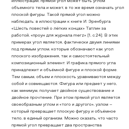
иллюстраций, прямой угол может быть углом
объемного тела и может, в то же время означать угол
плоской фигуры. Такой прямой угол можно
наблюдать: в иллюстрации к книге И. Эренбурга
«Шесть повестей о лёгких концах» Татлин за
работой, «проун для журнала merz» [1, с.24]. В этих
примерах угол является, фактически двумя линиями
под прямым углом, которые обозначают как угол
плоского изображения, так и самостоятельный
композиционный элемент. И графика прямого угла
принадлежит и объёмной фигуре и плоской форме.
Тем самым, объем и плоскость уравниваются между
собой и совмещаются. Фигура или предмет у него,
как минимум, получает двойное существование и
двойное прочтение. При этом прямой угол является
своеобразным углом и «того и другого», узлом –
который превращает плоскую фигуру и объёмное
тело, в единый организм. Можно сказать, что часто
прямой угол превращает два пространства