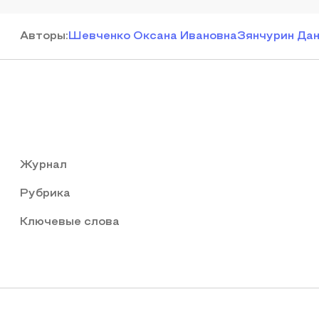
Автор
ы
:
Шевченко Оксана Ивановна
Зянчурин Да
Журнал
Рубрика
Ключевые слова