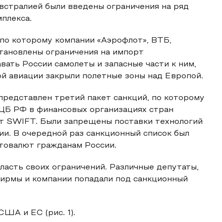
встралией были введены ограничения на ряд
плекса.
 по которому компании «Аэрофлот», ВТБ,
становлены ограничения на импорт
вать России самолеты и запасные части к ним,
кой авиации закрыли полетные зоны над Европой.
представлен третий пакет санкций, по которому
ЦБ РФ в финансовых организациях стран
от SWIFT. Были запрещены поставки технологий
и. В очередной раз санкционный список был
птовалют гражданам России.
асть своих ограничений. Различные депутаты,
фирмы и компании попадали под санкционный
ША и ЕС (рис. 1).