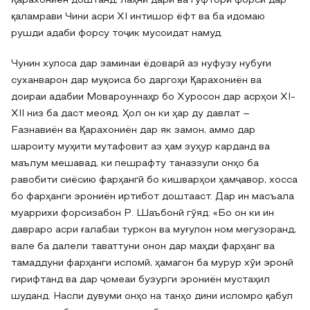
Қарахониён доштанд, лаҳни дарӣ ва гуфтори форсӣ дар
қаламрави Чини асри ХI интишор ёфт ва ба идомаю
рушди адаби форсу тоҷик мусоидат намуд.
Чунин хулоса дар заминаи ёдоварӣ аз нуфузу нубуғи
суханварон дар муқоиса бо даргоҳи Қарахониён ва
доираи адабии Мовароуннаҳр бо Хуросон дар асрҳои XI-
XII низ ба даст меояд. Ҳол он ки ҳар ду давлат –
Fазнавиён ва Қарахониён дар як замон, аммо дар
шароиту муҳити мутафовит аз ҳам зуҳур карданд ва
маълум мешавад, ки пешрафту таназзули онҳо ба
равобити сиёсию фарҳангӣ бо кишварҳои ҳамҷавор, хосса
бо фарҳанги эрониён иртибот доштааст. Дар ин масъала
муаррихи форсизабон Р. Шаъбонӣ гӯяд: «Бо он ки ин
давраро асри ғалабаи туркон ва муғулон ном мегузоранд,
вале ба далели таваттуни онон дар маҳди фарҳанг ва
тамаддуни фарҳанги исломӣ, ҳамагон ба мурур хӯи эронӣ
гирифтанд ва дар ҷомеаи бузурги эрониён мустаҳил
шуданд. Насли дувуми онҳо на танҳо дини исломро қабул