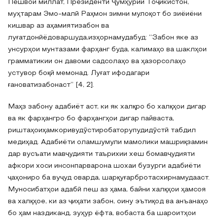
Пешвои миллат, Президенти Ҷумҳурии Тоҷикистон,
муҳтарам Эмо-малӣ Раҳмон зимни мулоқот бо зиёиёни
кишвар аз аҳамиятизабон ва
луғатдонӣёдоваршуда,изҳорнамудабуд: “Забон яке аз
унсурҳои мунтазами фарҳанг буда, калимаҳо ва шаклҳои
грамматикии он давоми садсолаҳо ва ҳазорсолаҳо
устувор боқӣ мемонад. Луғат ифодагари
ғановатизабонаст” [4, 2].
Маҳз забону адабиёт аст, ки як халқро бо халқҳои дигар
ва як фарҳангро бо фарҳангҳои дигар пайваста,
риштаҳоиҳамкоривудӯстиробаторупудидӯстӣ табдил
медиҳад. Адабиёти оламшумули мамолики машриқзамин
дар вусъати мавҷудияти таърихии хеш бомавҷудияти
афкори хоси инсонпарварона шохаи бузурги адабиёти
ҷаҳониро ба вуҷуд оварда, шарқуғарбротасхирнамудааст.
Муносибатҳои адабӣ пеш аз ҳама, байни халқҳои ҳамсоя
ва халқҳое, ки аз ҷиҳати забон, оину эътиқод ва анъанаҳо
бо ҳам наздиканд, зуҳур ёфта, вобаста ба шароитҳои