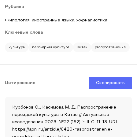
Рубрика
Филология, иностранные языки, журналистика
Ключевые слова
культура
персидская культура
Китай
распространение
Цитирование
Скопировать
Курбонов С.., Касимова М. Д. Распространение
персидской культуры в Китае // Актуальные
исследования. 2023. №22 (152). Ч.II. С. 11-13. URL:
https://apni.ru/article/6420-rasprostranenie-
persidskoj-kulturi-v-kitae