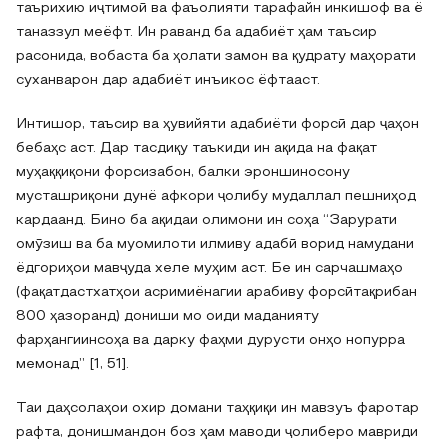
таърихию иҷтимоӣ ва фаъолияти тарафайн инкишоф ва ё
таназзул меёфт. Ин раванд ба адабиёт ҳам таъсир
расонида, вобаста ба ҳолати замон ва қудрату маҳорати
суханварон дар адабиёт инъикос ёфтааст.
Интишор, таъсир ва ҳувийяти адабиёти форсӣ дар ҷаҳон
бебаҳс аст. Дар тасдиқу таъкиди ин ақида на фақат
муҳаққиқони форсизабон, балки эроншиносону
мусташриқони дунё афкори ҷолибу мудаллал пешниҳод
кардаанд. Бино ба ақидаи олимони ин соҳа “Зарурати
омӯзиш ва ба муомилоти илмиву адабӣ ворид намудани
ёдгориҳои мавҷуда хеле муҳим аст. Бе ин сарчашмаҳо
(фақатдастхатҳои асримиёнагии арабиву форсӣтақрибан
800 ҳазоранд) дониши мо оиди маданияту
фарҳангиинсоҳа ва дарку фаҳми дурусти онҳо нопурра
мемонад” [1, 51].
Таи даҳсолаҳои охир домани таҳқиқи ин мавзуъ фаротар
рафта, донишмандон боз ҳам маводи ҷолиберо мавриди