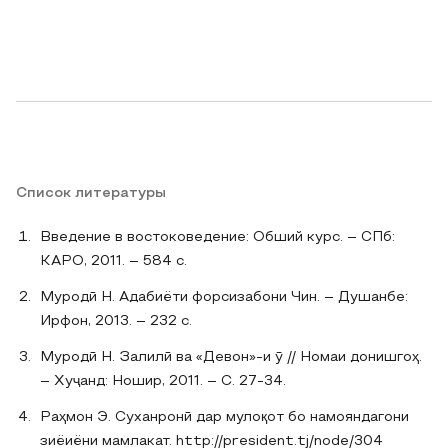
Список литературы
Введение в востоковедение: Обший курс. – СПб:
КАРО, 2011. – 584 с.
Муродӣ Н. Адабиёти форсизабони Чин. – Душанбе:
Ирфон, 2013. – 232 с.
Муродӣ Н. Залилӣ ва «Девон»-и ӯ // Номаи донишгоҳ.
– Хуҷанд: Ношир, 2011. – С. 27-34.
Раҳмон Э. Суханронӣ дар мулоқот бо намояндагони
зиёиёни мамлакат. http://president.tj/node/304