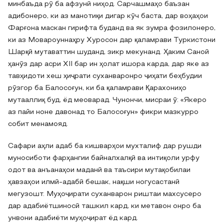
минбаъда рӯ ба афзунӣ ниҳод. Сарчашмаҳо баъзан
адибонеро, ки аз манотиқи дигар кӯч баста, дар воҳаҳои
Фарғона маскан гирифта буданд ва як зумра фозилонеро,
ки аз Мовароуннаҳру Хуросон дар қаламрави Туркистони
Шарқӣ мутаваттин шуданд, зикр мекунанд. Ҳаким Саноӣ
ҳанӯз дар асри ХII бар ин ҳолат ишора карда, дар яке аз
тавҳидоти хеш ҳиҷрати суханваронро ҷиҳати беҳбудии
рӯзгор ба Балосоғун, ки ба қаламрави Қарахониҳо
мутааллиқ буд, ёд меоварад. Чунончи, мисраи ӯ: «Якеро
аз пайи ноне давонад то Балосоғун» фикри мазкурро
собит менамояд.
Сафари аҳли адаб ба кишварҳои мухталиф дар рушди
муносиботи фарҳангии байналхалқӣ ва интиқоли урфу
одот ва анъанаҳои маданӣ ва таъсири мутақобилаи
ҳавзаҳои илмӣ-адабӣ бешак, нақши ногусастанӣ
мегузошт. Муҳоҷирати суханварон риштаи махсусеро
дар адабиётшиносӣ ташкил кард, ки метавон онро ба
унвони адабиёти муҳоҷират ёд кард.