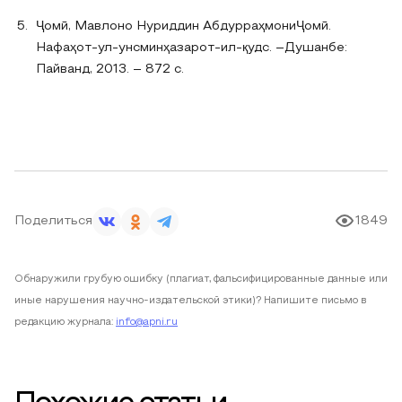
Ҷомӣ, Мавлоно Нуриддин АбдурраҳмониҶомӣ.
Нафаҳот-ул-унсминҳазарот-ил-қудс. –Душанбе:
Пайванд, 2013. – 872 с.
Поделиться
1849
Обнаружили грубую ошибку (плагиат, фальсифицированные данные или
иные нарушения научно-издательской этики)? Напишите письмо в
редакцию журнала:
info@apni.ru