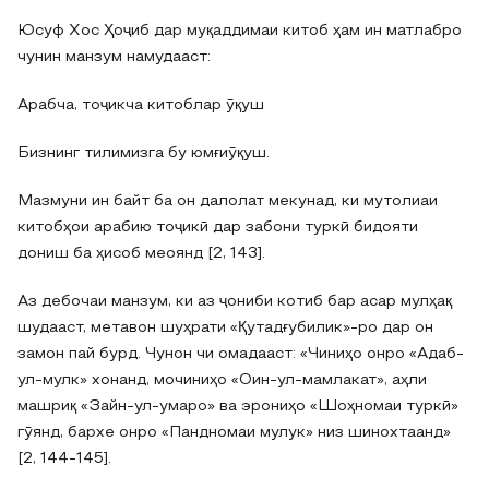
Юсуф Хос Ҳоҷиб дар муқаддимаи китоб ҳам ин матлабро
чунин манзум намудааст:
Арабча, тоҷикча китоблар ӯқуш
Бизнинг тилимизга бу юмғиӯқуш.
Мазмуни ин байт ба он далолат мекунад, ки мутолиаи
китобҳои арабию тоҷикӣ дар забони туркӣ бидояти
дониш ба ҳисоб меоянд [2, 143].
Аз дебочаи манзум, ки аз ҷониби котиб бар асар мулҳақ
шудааст, метавон шуҳрати «Қутадғубилик»-ро дар он
замон пай бурд. Чунон чи омадааст: «Чиниҳо онро «Адаб-
ул-мулк» хонанд, мочиниҳо «Оин-ул-мамлакат», аҳли
машриқ «Зайн-ул-умаро» ва эрониҳо «Шоҳномаи туркӣ»
гӯянд, бархе онро «Пандномаи мулук» низ шинохтаанд»
[2, 144-145].