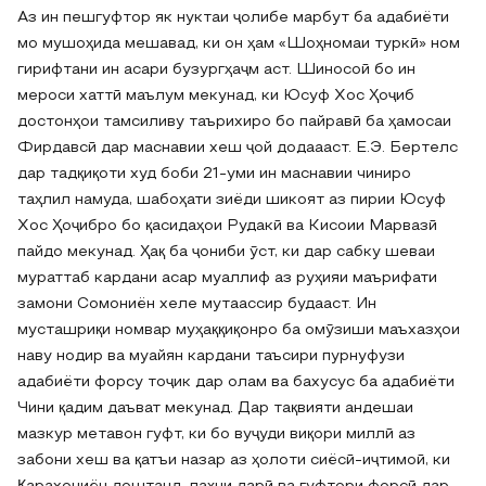
Аз ин пешгуфтор як нуктаи ҷолибе марбут ба адабиёти
мо мушоҳида мешавад, ки он ҳам «Шоҳномаи туркӣ» ном
гирифтани ин асари бузургҳаҷм аст. Шиносоӣ бо ин
мероси хаттӣ маълум мекунад, ки Юсуф Хос Ҳоҷиб
достонҳои тамсиливу таърихиро бо пайравӣ ба ҳамосаи
Фирдавсӣ дар маснавии хеш ҷой додаааст. Е.Э. Бертелс
дар тадқиқоти худ боби 21-уми ин маснавии чиниро
таҳлил намуда, шабоҳати зиёди шикоят аз пирии Юсуф
Хос Ҳоҷибро бо қасидаҳои Рудакӣ ва Кисоии Марвазӣ
пайдо мекунад. Ҳақ ба ҷониби ӯст, ки дар сабку шеваи
мураттаб кардани асар муаллиф аз руҳияи маърифати
замони Сомониён хеле мутаассир будааст. Ин
мусташриқи номвар муҳаққиқонро ба омӯзиши маъхазҳои
наву нодир ва муайян кардани таъсири пурнуфузи
адабиёти форсу тоҷик дар олам ва бахусус ба адабиёти
Чини қадим даъват мекунад. Дар тақвияти андешаи
мазкур метавон гуфт, ки бо вуҷуди виқори миллӣ аз
забони хеш ва қатъи назар аз ҳолоти сиёсӣ-иҷтимоӣ, ки