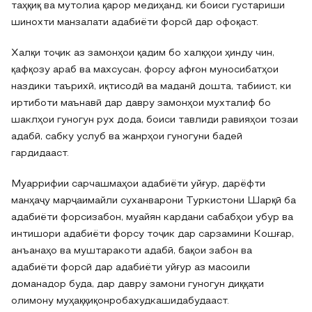
таҳқиқ ва мутолиа қарор медиҳанд, ки боиси густариши
шинохти манзалати адабиёти форсӣ дар офоқаст.
Халқи тоҷик аз замонҳои қадим бо халқҳои ҳинду чин,
қафқозу араб ва махсусан, форсу афғон муносибатҳои
наздики таърихӣ, иқтисодӣ ва маданӣ дошта, табиист, ки
иртиботи маънавӣ дар давру замонҳои мухталиф бо
шаклҳои гуногун рух дода, боиси тавлиди равияҳои тозаи
адабӣ, сабку услуб ва жанрҳои гуногуни бадеӣ
гардидааст.
Муаррифии сарчашмаҳои адабиёти уйғур, дарёфти
манҳаҷу марҷаимайли суханварони Туркистони Шарқӣ ба
адабиёти форсизабон, муайян кардани сабабҳои убур ва
интишори адабиёти форсу тоҷик дар сарзамини Кошғар,
анъанаҳо ва муштаракоти адабӣ, бақои забон ва
адабиёти форсӣ дар адабиёти уйғур аз масоили
доманадор буда, дар давру замони гуногун диққати
олимону муҳаққиқонробахудкашидабудааст.