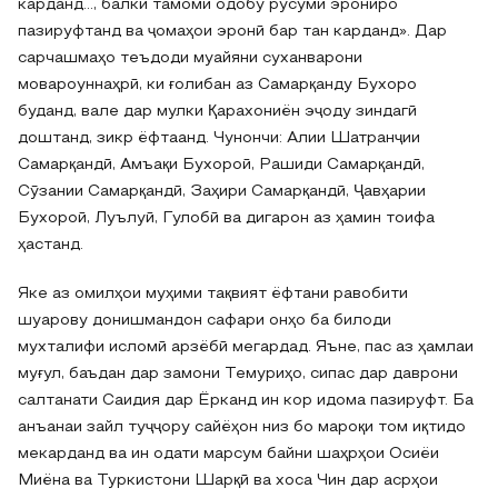
карданд…, балки тамоми одобу русуми эрониро
пазируфтанд ва ҷомаҳои эронӣ бар тан карданд». Дар
сарчашмаҳо теъдоди муайяни суханварони
мовароуннаҳрӣ, ки ғолибан аз Самарқанду Бухоро
буданд, вале дар мулки Қарахониён эҷоду зиндагӣ
доштанд, зикр ёфтаанд. Чунончи: Алии Шатранҷии
Самарқандӣ, Амъақи Бухороӣ, Рашиди Самарқандӣ,
Сӯзании Самарқандӣ, Заҳири Самарқандӣ, Ҷавҳарии
Бухороӣ, Луълуӣ, Гулобӣ ва дигарон аз ҳамин тоифа
ҳастанд.
Яке аз омилҳои муҳими тақвият ёфтани равобити
шуарову донишмандон сафари онҳо ба билоди
мухталифи исломӣ арзёбӣ мегардад. Яъне, пас аз ҳамлаи
муғул, баъдан дар замони Темуриҳо, сипас дар даврони
салтанати Саидия дар Ёрканд ин кор идома пазируфт. Ба
анъанаи зайл туҷҷору сайёҳон низ бо мароқи том иқтидо
мекарданд ва ин одати марсум байни шаҳрҳои Осиёи
Миёна ва Туркистони Шарқӣ ва хоса Чин дар асрҳои