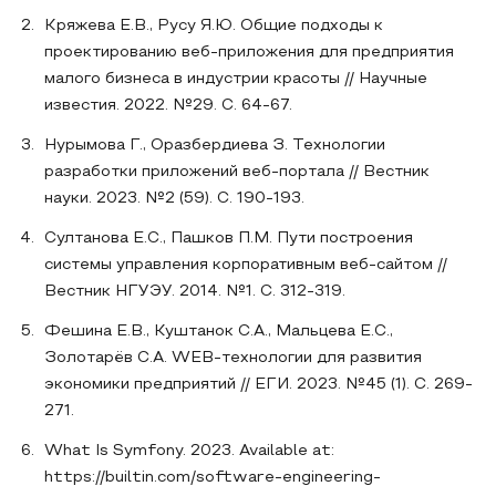
Кряжева Е.В., Русу Я.Ю. Общие подходы к
проектированию веб-приложения для предприятия
малого бизнеса в индустрии красоты // Научные
известия. 2022. №29. С. 64-67.
Нурымова Г., Оразбердиева З. Технологии
разработки приложений веб-портала // Вестник
науки. 2023. №2 (59). С. 190-193.
Султанова Е.С., Пашков П.М. Пути построения
системы управления корпоративным веб-сайтом //
Вестник НГУЭУ. 2014. №1. С. 312-319.
Фешина Е.В., Куштанок С.А., Мальцева Е.С.,
Золотарёв С.А. WEB-технологии для развития
экономики предприятий // ЕГИ. 2023. №45 (1). С. 269-
271.
What Is Symfony. 2023. Available at:
https://builtin.com/software-engineering-