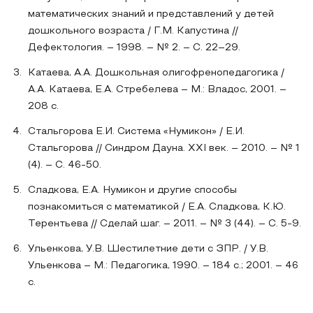
математических знаний и представлений у детей
дошкольного возраста / Г.М. Капустина //
Дефектология. – 1998. – № 2. – С. 22–29.
Катаева, А.А. Дошкольная олигофренопедагогика /
А.А. Катаева, Е.А. Стребелева – М.: Владос, 2001. –
208 с.
Стальгорова Е.И. Система «Нумикон» / Е.И.
Стальгорова // Синдром Дауна. XXI век. – 2010. – № 1
(4). – С. 46-50.
Сладкова, Е.А. Нумикон и другие способы
познакомиться с математикой / Е.А. Сладкова, К.Ю.
Терентьева // Сделай шаг. – 2011. – № 3 (44). – С. 5-9.
Ульенкова, У.В. Шестилетние дети с ЗПР. / У.В.
Ульенкова – М.: Педагогика, 1990. – 184 с.; 2001. – 46
с.