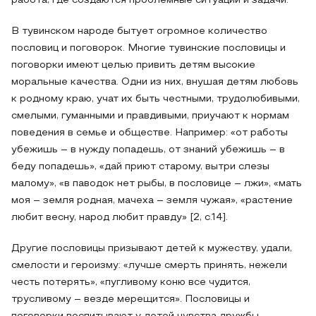
работа, где создаются проблемные ситуации и задачи.
В тувинском народе бытует огромное количество
пословиц и поговорок. Многие тувинские пословицы и
поговорки имеют целью привить детям высокие
моральные качества. Одни из них, внушая детям любовь
к родному краю, учат их быть честными, трудолюбивыми,
смелыми, гуманными и правдивыми, приучают к нормам
поведения в семье и обществе. Например: «от работы
убежишь – в нужду попадешь, от знаний убежишь – в
беду попадешь», «дай приют старому, вытри слезы
малому», «в паводок нет рыбы, в пословице – лжи», «мать
моя – земля родная, мачеха – земля чужая», «растение
любит весну, народ любит правду» [2, с.14].
Другие пословицы призывают детей к мужеству, удали,
смелости и героизму: «лучше смерть принять, нежели
честь потерять», «пугливому коню все чудится,
трусливому – везде мерещится». Пословицы и