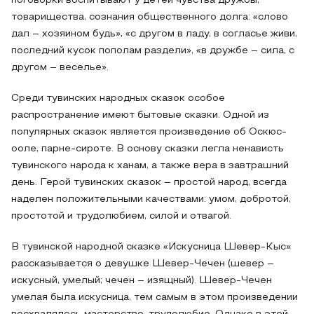
поговорки воспитывают у детей чувства дружбы,
товарищества, сознания общественного долга: «слово
дал – хозяином будь», «с другом в ладу, в согласье живи,
последний кусок пополам раздели», «в дружбе – сила, с
другом – веселье».
Среди тувинских народных сказок особое
распространение имеют бытовые сказки. Одной из
популярных сказок является произведение об Оскюс-
ооле, парне-сироте. В основу сказки легла ненависть
тувинского народа к ханам, а также вера в завтрашний
день. Герой тувинских сказок – простой народ, всегда
наделен положительными качествами: умом, добротой,
простотой и трудолюбием, силой и отвагой.
В тувинской народной сказке «Искусница Шевер-Кыс»
рассказывается о девушке Шевер-Чечен (шевер –
искусный, умелый; чечен – изящный). Шевер-Чечен
умелая была искусница, тем самым в этом произведении