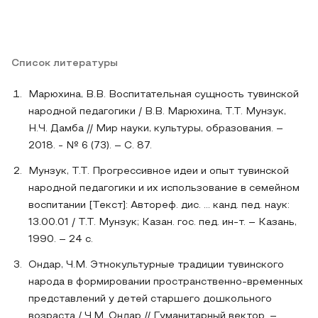
Список литературы
Марюхина, В.В. Воспитательная сущность тувинской
народной педагогики / В.В. Марюхина, Т.Т. Мунзук,
Н.Ч. Дамба // Мир науки, культуры, образования. –
2018. - № 6 (73). – С. 87.
Мунзук, Т.Т. Прогрессивное идеи и опыт тувинской
народной педагогики и их использование в семейном
воспитании [Текст]: Автореф. дис. ... канд. пед. наук:
13.00.01 / Т.Т. Мунзук; Казан. гос. пед. ин-т. – Казань,
1990. – 24 с.
Ондар, Ч.М. Этнокультурные традиции тувинского
народа в формировании пространственно-временных
представлений у детей старшего дошкольного
возраста / Ч.М. Ондар // Гуманитарный вектор. –