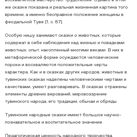
восхвалялось мастерство, трудолюбие. Однако в этой
же сказке показана и реальная жизненная картина того
времени, а именно бесправное положение женщины в
феодальной Туве [1, с. 87].
Особую нишу занимают сказки о животных, которые
содержат в себе наблюдения над жизнью и повадками
животных, опыт, накопленный многими веками. В них в
метафорической форме осуждаются человеческие
пороки и восхваляются положительные черты
характера. Как и в сказках других народов, животные в
тувинских сказках наделены человеческими чертами и
качествами, умеют разговаривать. В сказках отражены
элементы древних верований, мировоззрение
тувинского народа, его традиции, обычаи и обряды.
Тувинские народные сказки имеют большое научно-
познавательное и воспитательное значение.
Педагогическая ценность народного творчества