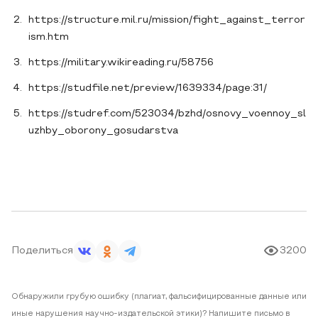
https://structure.mil.ru/mission/fight_against_terror
ism.htm
https://military.wikireading.ru/58756
https://studfile.net/preview/1639334/page:31/
https://studref.com/523034/bzhd/osnovy_voennoy_sl
uzhby_oborony_gosudarstva
Поделиться
3200
Обнаружили грубую ошибку (плагиат, фальсифицированные данные или
иные нарушения научно-издательской этики)? Напишите письмо в