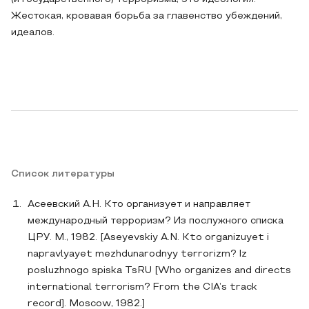
Жестокая, кровавая борьба за главенство убеждений,
идеалов.
Список литературы
Асеевский А.Н. Кто организует и направляет
международный терроризм? Из послужного списка
ЦРУ. М., 1982. [Aseyevskiy A.N. Kto organizuyet i
napravlyayet mezhdunarodnyy terrorizm? Iz
posluzhnogo spiska TsRU [Who organizes and directs
international terrorism? From the CIA’s track
record]. Moscow, 1982.]