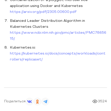
Containerization of a polyglot microservice
application using Docker and Kubernetes
https://arxiv.org/pdf/2305.00600.pdf
Balanced Leader Distribution Algorithm in
Kubernetes Clusters
https://www.ncbi.nlm.nih.gov/pmc/articles/PMC78656
15/
Kubernetes.io:
https://kubernetes.io/docs/concepts/workloads/cont
rollers/replicaset/
Поделиться
3524