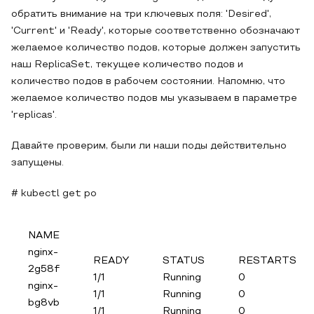
обратить внимание на три ключевых поля: 'Desired',
'Current' и 'Ready', которые соответственно обозначают
желаемое количество подов, которые должен запустить
наш ReplicaSet, текущее количество подов и
количество подов в рабочем состоянии. Напомню, что
желаемое количество подов мы указываем в параметре
'replicas'.
Давайте проверим, были ли наши поды действительно
запущены.
# kubectl get po
NAME
nginx-
READY
STATUS
RESTARTS
2g58f
1/1
Running
0
nginx-
1/1
Running
0
bg8vb
1/1
Running
0