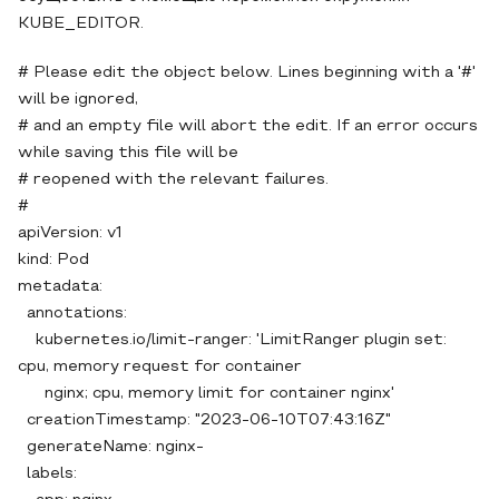
KUBE_EDITOR.
# Please edit the object below. Lines beginning with a '#'
will be ignored,
# and an empty file will abort the edit. If an error occurs
while saving this file will be
# reopened with the relevant failures.
#
apiVersion: v1
kind: Pod
metadata:
annotations:
kubernetes.io/limit-ranger: 'LimitRanger plugin set:
cpu, memory request for container
nginx; cpu, memory limit for container nginx'
creationTimestamp: "2023-06-10T07:43:16Z"
generateName: nginx-
labels: