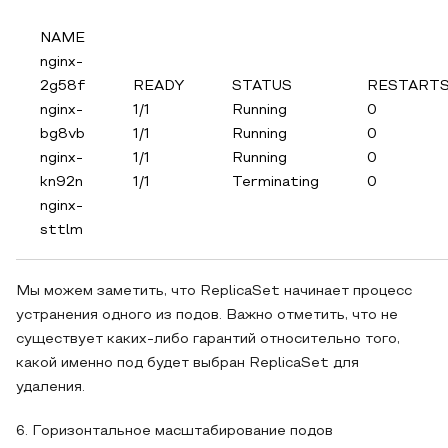
NAME
nginx-
2g58f
READY
STATUS
RESTART
nginx-
1/1
Running
0
bg8vb
1/1
Running
0
nginx-
1/1
Running
0
kn92n
1/1
Terminating
0
nginx-
sttlm
Мы можем заметить, что ReplicaSet начинает процесс
устранения одного из подов. Важно отметить, что не
существует каких-либо гарантий относительно того,
какой именно под будет выбран ReplicaSet для
удаления.
6. Горизонтальное масштабирование подов