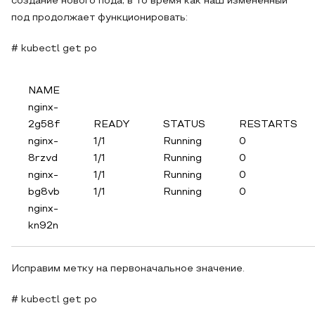
создание нового пода, в то время как наш изменённый
под продолжает функционировать:
# kubectl get po
NAME
nginx-
2g58f
READY
STATUS
RESTARTS
nginx-
1/1
Running
0
8rzvd
1/1
Running
0
nginx-
1/1
Running
0
bg8vb
1/1
Running
0
nginx-
kn92n
Исправим метку на первоначальное значение.
# kubectl get po