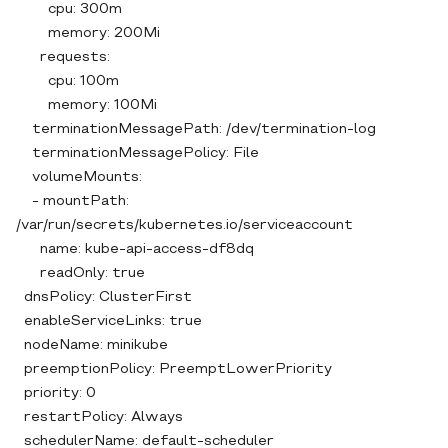
cpu: 300m
memory: 200Mi
requests:
cpu: 100m
memory: 100Mi
terminationMessagePath: /dev/termination-log
terminationMessagePolicy: File
volumeMounts:
- mountPath:
/var/run/secrets/kubernetes.io/serviceaccount
name: kube-api-access-df8dq
readOnly: true
dnsPolicy: ClusterFirst
enableServiceLinks: true
nodeName: minikube
preemptionPolicy: PreemptLowerPriority
priority: 0
restartPolicy: Always
schedulerName: default-scheduler