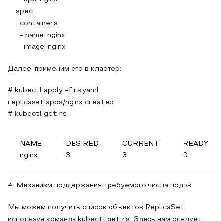
spec:
containers:
- name: nginx
image: nginx
Далее, применим его в кластер:
# kubectl apply -f rs.yaml
replicaset.apps/nginx created
# kubectl get rs
NAME
DESIRED
CURRENT
READY
nginx
3
3
0
4. Механизм поддержания требуемого числа подов
Мы можем получить список объектов ReplicaSet,
используя команду kubectl get rs. Здесь нам следует