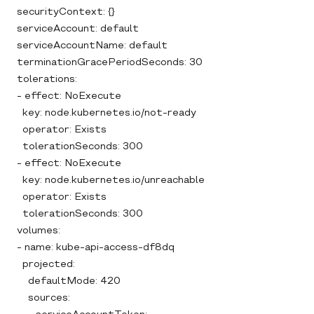
securityContext: {}
serviceAccount: default
serviceAccountName: default
terminationGracePeriodSeconds: 30
tolerations:
- effect: NoExecute
key: node.kubernetes.io/not-ready
operator: Exists
tolerationSeconds: 300
- effect: NoExecute
key: node.kubernetes.io/unreachable
operator: Exists
tolerationSeconds: 300
volumes:
- name: kube-api-access-df8dq
projected:
defaultMode: 420
sources: