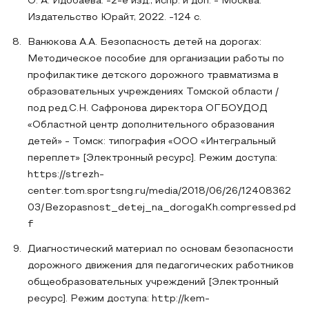
О. А. Идобаева. -2-е изд., испр. и доп. - Москва:
Издательство Юрайт, 2022. -124 с.
Ванюкова А.А. Безопасность детей на дорогах:
Методическое пособие для организации работы по
профилактике детского дорожного травматизма в
образовательных учреждениях Томской области /
под ред.С.Н. Сафронова директора ОГБОУДОД
«Областной центр дополнительного образования
детей» - Томск: типография «ООО «Интегральный
переплет» [Электронный ресурс]. Режим доступа:
https://strezh-
center.tom.sportsng.ru/media/2018/06/26/12408362
03/Bezopasnost_detej_na_dorogaKh.compressed.pd
f
Диагностический материал по основам безопасности
дорожного движения для педагогических работников
общеобразовательных учреждений [Электронный
ресурс]. Режим доступа: http://kem-