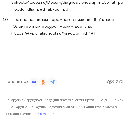
school54.ucoz.ru/Docum/diagnosticheskij_material_po
_obdd_dlja_ped.rab-ou_.pdf.
Тест по правилам дорожного движения 6-7 класс
[Электронный ресурс]. Режим доступа:
https://4vp.uralschool.ru/?section_id=141
Поделиться
3273
Обнаружили грубую ошибку (плагиат, фальсифицированные данные или
иные нарушения научно-издательской этики)? Напишите письмо в
редакцию журнала:
info@apni.ru