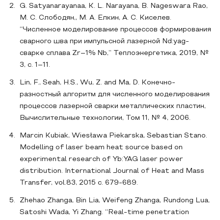
G. Satyanarayanaa, K. L. Narayana, B. Nageswara Rao,
М. С. Слободян,, М. А. Елкин, А. С. Киселев.
“Численное моделирование процессов формирования
сварного шва при импульсной лазерной Nd:yag-
сварке сплава Zr–1% Nb,” Теплоэнергетика, 2019, №
3, с. 1–11.
Lin, F., Seah, H.S., Wu, Z. and Ma, D. Конечно-
разностный алгоритм для численного моделирования
процессов лазерной сварки металлических пластин,
Вычислительные технологии, Том 11, № 4, 2006.
Marcin Kubiak, Wiesława Piekarska, Sebastian Stano.
Modelling of laser beam heat source based on
experimental research of Yb:YAG laser power
distribution. International Journal of Heat and Mass
Transfer, vol.83, 2015 c. 679-689.
Zhehao Zhanga, Bin Lia, Weifeng Zhanga, Rundong Lua,
Satoshi Wada, Yi Zhang. “Real-time penetration