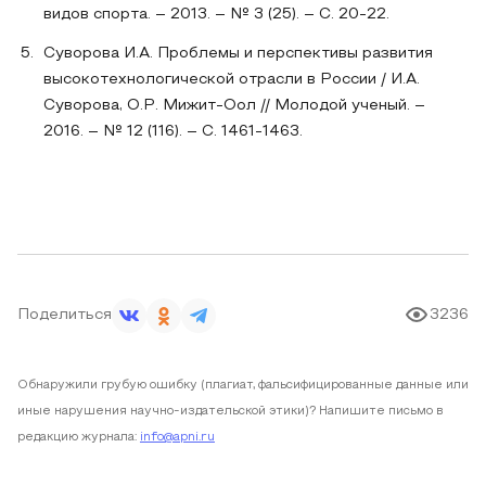
видов спорта. – 2013. – № 3 (25). – С. 20-22.
Суворова И.А. Проблемы и перспективы развития
высокотехнологической отрасли в России / И.А.
Суворова, О.Р. Мижит-Оол // Молодой ученый. –
2016. – № 12 (116). – С. 1461-1463.
Поделиться
3236
Обнаружили грубую ошибку (плагиат, фальсифицированные данные или
иные нарушения научно-издательской этики)? Напишите письмо в
редакцию журнала:
info@apni.ru