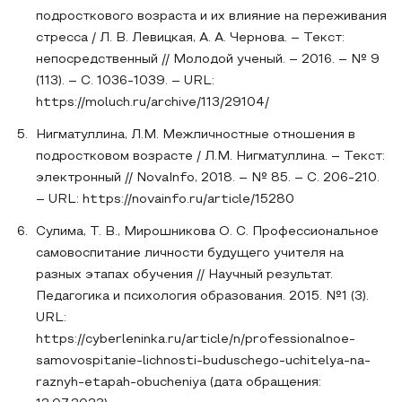
подросткового возраста и их влияние на переживания
стресса / Л. В. Левицкая, А. А. Чернова. – Текст:
непосредственный // Молодой ученый. – 2016. – № 9
(113). – С. 1036-1039. – URL:
https://moluch.ru/archive/113/29104/
Нигматуллина, Л.М. Межличностные отношения в
подростковом возрасте / Л.М. Нигматуллина. – Текст:
электронный // NovaInfo, 2018. – № 85. – С. 206-210.
– URL: https://novainfo.ru/article/15280
Сулима, Т. В., Мирошникова О. С. Профессиональное
самовоспитание личности будущего учителя на
разных этапах обучения // Научный результат.
Педагогика и психология образования. 2015. №1 (3).
URL:
https://cyberleninka.ru/article/n/professionalnoe-
samovospitanie-lichnosti-buduschego-uchitelya-na-
raznyh-etapah-obucheniya (дата обращения: