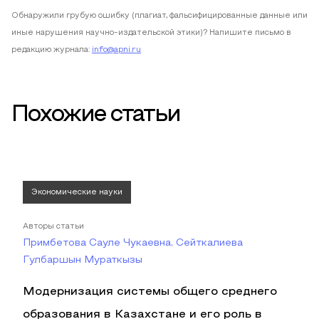
Обнаружили грубую ошибку (плагиат, фальсифицированные данные или
иные нарушения научно-издательской этики)? Напишите письмо в
редакцию журнала:
info@apni.ru
Похожие статьи
Экономические науки
Авторы статьи
Примбетова Сауле Чукаевна, Сейткалиева
Гулбаршын Мураткызы
Модернизация системы общего среднего
образования в Казахстане и его роль в