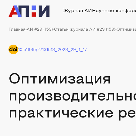
Журнал АИ
Научные конфер
Главная
АИ #29 (159)
Статьи журнала АИ #29 (159)
Оптимиза
10.51635/27131513_2023_29_1_17
Оптимизация
производительно
практические р