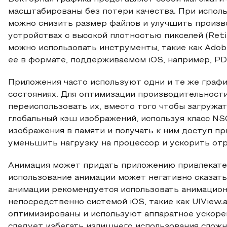
масштабированы без потери качества. При испол
можно снизить размер файлов и улучшить произв
устройствах с высокой плотностью пикселей (Reti
можно использовать инструменты, такие как Adobe
ее в формате, поддерживаемом iOS, например, PD
Приложения часто используют одни и те же графи
состояниях. Для оптимизации производительност
переиспользовать их, вместо того чтобы загружат
глобальный кэш изображений, используя класс NS
изображения в памяти и получать к ним доступ п
уменьшить нагрузку на процессор и ускорить отр
Анимация может придать приложению привлекател
использование анимации может негативно сказать
анимации рекомендуется использовать анимацио
непосредственно системой iOS, такие как UIView.a
оптимизированы и используют аппаратное ускорен
следует избегать излишнего использования сложн