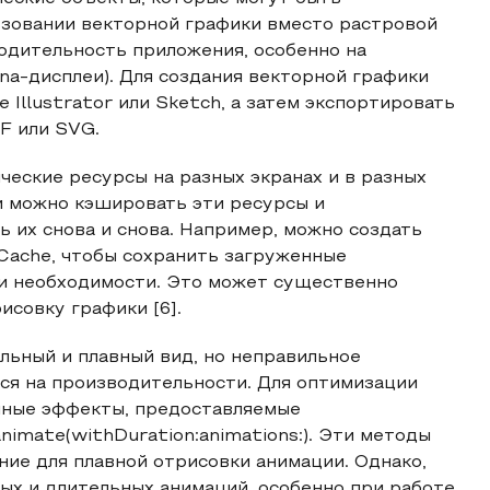
ьзовании векторной графики вместо растровой
одительность приложения, особенно на
na-дисплеи). Для создания векторной графики
 Illustrator или Sketch, а затем экспортировать
F или SVG.
ческие ресурсы на разных экранах и в разных
и можно кэшировать эти ресурсы и
ь их снова и снова. Например, можно создать
Cache, чтобы сохранить загруженные
ри необходимости. Это может существенно
исовку графики [6].
ьный и плавный вид, но неправильное
ся на производительности. Для оптимизации
нные эффекты, предоставляемые
nimate(withDuration:animations:). Эти методы
ие для плавной отрисовки анимации. Однако,
ых и длительных анимаций, особенно при работе