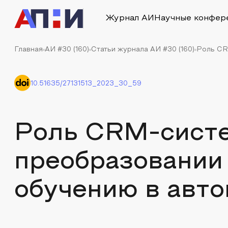
Журнал АИ
Научные конфер
Главная
АИ #30 (160)
Статьи журнала АИ #30 (160)
Роль CR
10.51635/27131513_2023_30_59
Роль CRM-систе
преобразовании 
обучению в авт