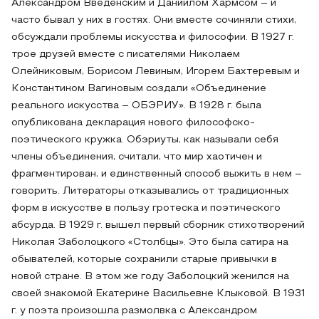
Александром Введенским и Даниилом Хармсом – и
часто бывал у них в гостях. Они вместе сочиняли стихи,
обсуждали проблемы искусства и философии. В 1927 г.
трое друзей вместе с писателями Николаем
Олейниковым, Борисом Левиным, Игорем Бахтеревым и
Константином Вагиновым создали «Объединение
реального искусства – ОБЭРИУ». В 1928 г. была
опубликована декларация нового философско-
поэтического кружка. Обэриуты, как называли себя
члены объединения, считали, что мир хаотичен и
фрагментирован, и единственный способ выжить в нем –
говорить. Литераторы отказывались от традиционных
форм в искусстве в пользу гротеска и поэтического
абсурда. В 1929 г. вышел первый сборник стихотворений
Николая Заболоцкого «Столбцы». Это была сатира на
обывателей, которые сохранили старые привычки в
новой стране. В этом же году Заболоцкий женился на
своей знакомой Екатерине Васильевне Клыковой. В 1931
г. у поэта произошла размолвка с Александром