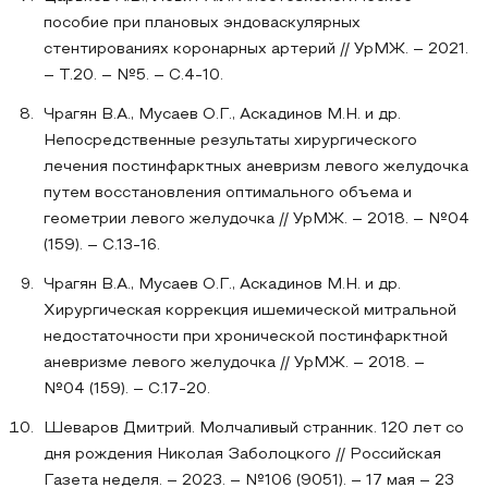
пособие при плановых эндоваскулярных
стентированиях коронарных артерий // УрМЖ. – 2021.
– Т.20. – №5. – С.4-10.
Чрагян В.А., Мусаев О.Г., Аскадинов М.Н. и др.
Непосредственные результаты хирургического
лечения постинфарктных аневризм левого желудочка
путем восстановления оптимального объема и
геометрии левого желудочка // УрМЖ. – 2018. – №04
(159). – С.13-16.
Чрагян В.А., Мусаев О.Г., Аскадинов М.Н. и др.
Хирургическая коррекция ишемической митральной
недостаточности при хронической постинфарктной
аневризме левого желудочка // УрМЖ. – 2018. –
№04 (159). – С.17-20.
Шеваров Дмитрий. Молчаливый странник. 120 лет со
дня рождения Николая Заболоцкого // Российская
Газета неделя. – 2023. – №106 (9051). – 17 мая – 23