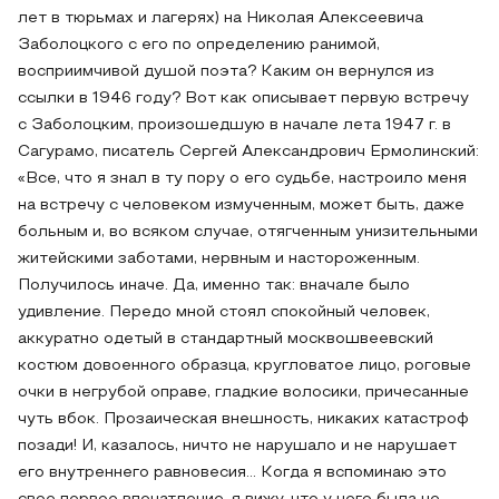
лет в тюрьмах и лагерях) на Николая Алексеевича
Заболоцкого с его по определению ранимой,
восприимчивой душой поэта? Каким он вернулся из
ссылки в 1946 году? Вот как описывает первую встречу
с Заболоцким, произошедшую в начале лета 1947 г. в
Сагурамо, писатель Сергей Александрович Ермолинский:
«Все, что я знал в ту пору о его судьбе, настроило меня
на встречу с человеком измученным, может быть, даже
больным и, во всяком случае, отягченным унизительными
житейскими заботами, нервным и настороженным.
Получилось иначе. Да, именно так: вначале было
удивление. Передо мной стоял спокойный человек,
аккуратно одетый в стандартный москвошвеевский
костюм довоенного образца, кругловатое лицо, роговые
очки в негрубой оправе, гладкие волосики, причесанные
чуть вбок. Прозаическая внешность, никаких катастроф
позади! И, казалось, ничто не нарушало и не нарушает
его внутреннего равновесия… Когда я вспоминаю это