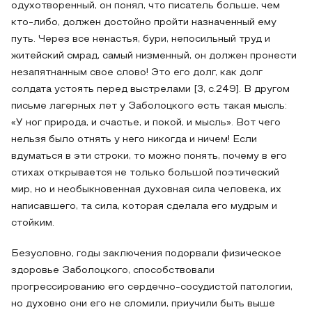
одухотворенный, он понял, что писатель больше, чем
кто-либо, должен достойно пройти назначенный ему
путь. Через все ненастья, бури, непосильный труд и
житейский смрад, самый низменный, он должен пронести
незапятнанным свое слово! Это его долг, как долг
солдата устоять перед выстрелами [3, c.249]. В другом
письме лагерных лет у Заболоцкого есть такая мысль:
«У ног природа, и счастье, и покой, и мысль». Вот чего
нельзя было отнять у него никогда и ничем! Если
вдуматься в эти строки, то можно понять, почему в его
стихах открывается не только большой поэтический
мир, но и необыкновенная духовная сила человека, их
написавшего, та сила, которая сделала его мудрым и
стойким.
Безусловно, годы заключения подорвали физическое
здоровье Заболоцкого, способствовали
прогрессированию его сердечно-сосудистой патологии,
но духовно они его не сломили, приучили быть выше