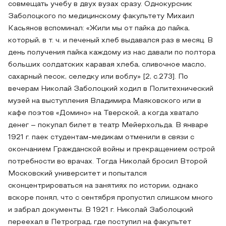
совмещать учебу в двух вузах сразу. Однокурсник
Заболоцкого по медицинскому факультету Михаил
Касьянов вспоминал: «Жили мы от пайка до пайка,
который, в т. ч. и печеный хлеб выдавался раз в месяц. В
день получения пайка каждому из нас давали по полтора
больших солдатских каравая хлеба, сливочное масло,
сахарный песок, селедку или воблу» [2, c.273]. По
вечерам Николай Заболоцкий ходил в Политехнический
музей на выступления Владимира Маяковского или в
кафе поэтов «Домино» на Тверской, а когда хватало
денег – покупал билет в театр Мейерхольда. В январе
1921 г. паек студентам-медикам отменили в связи с
окончанием Гражданской войны и прекращением острой
потребности во врачах. Тогда Николай бросил Второй
Московский университет и попытался
сконцентрироваться на занятиях по истории, однако
вскоре понял, что с сентября пропустил слишком много
и забрал документы. В 1921 г. Николай Заболоцкий
переехал в Петроград, где поступил на факультет