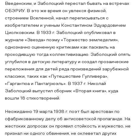
Введенским, и Заболоцкий перестал бывать на встречах
ОБЭРИУ. В это же время он увлекся физикой,
строением Вселенной, начал переписываться с
изобретателем и ученым Константином Эдуардовичем
Циолковским. В 1933 г. Заболоцкий опубликовал в
журнале «Звезда» поэму «Торжество земледелия»,
однозначно оцененную критиками как пасквиль на
проходившую тогда коллективизацию. Заболоцкий опять
углубился в детскую литературу и создал прозаические
переложения для детей ряда произведений зарубежной
классики, таких как «Путешествие Гулливера»,
«Гаргантюа и Пантагрюэль». В 1937 г. Николай
Заболоцкий выпустил сборник «Вторая книга», куда
вошли 18 стихотворений.
Неожиданно 19 марта 1938 г. поэт был арестован по
сфабрикованному делу об антисоветской пропаганде. На
жестоких допросах он проявил стойкость и мужество, не
признал ни одного обвинения, не оклеветал других