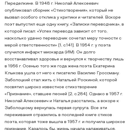
Переделкине. В 1948 г. Николай Алексеевич
опубликовал сборник «Стихотворения», который не
вызвал особого отклика у критики и читателей. Вскоре
поэт выпустил еще одну книгу, «Записки переводчика», в
которой писал: «Успех перевода зависит от того,
насколько удачно переводчик сочетал меру точности с
мерой ответственности» [1, c.141]. В 1954 г. у поэта
случился инфаркт миокарда (ИМ). Он долго
восстанавливал здоровье и вернулся к творчеству лишь
в 1956 г. Осенью того же года жена поэта Екатерина
Клыкова ушла от него к писателю Василию Гроссману.
Заболоцкий стал жить с Натальей Роскиной, которой
посвятил широко известное стихотворение
«Признание», ставшее песней [2, c.284]. Однако в 1957 г.
Николай Алексеевич и Наталья расстались, а вскоре к
Заболоцкому вернулась первая супруга. Все эти
переживания отразились в последней книге стихов
поэта, которая тоже вышла в 1957 г. и получила широкое
признание. Казалось бы, жизнь начала налаживаться,