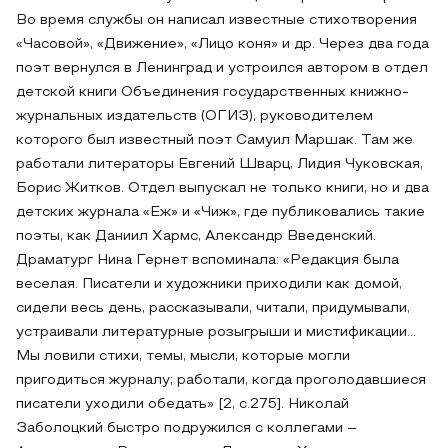
Во время службы он написал известные стихотворения
«Часовой», «Движение», «Лицо коня» и др. Через два года
поэт вернулся в Ленинград и устроился автором в отдел
детской книги Объединения государственных книжно-
журнальных издательств (ОГИЗ), руководителем
которого был известный поэт Самуил Маршак. Там же
работали литераторы Евгений Шварц, Лидия Чуковская,
Борис Житков. Отдел выпускал не только книги, но и два
детских журнала «Еж» и «Чиж», где публиковались такие
поэты, как Даниил Хармс, Александр Введенский.
Драматург Нина Гернет вспоминала: «Редакция была
веселая. Писатели и художники приходили как домой,
сидели весь день, рассказывали, читали, придумывали,
устраивали литературные розыгрыши и мистификации…
Мы ловили стихи, темы, мысли, которые могли
пригодиться журналу; работали, когда проголодавшиеся
писатели уходили обедать» [2, c.275]. Николай
Заболоцкий быстро подружился с коллегами –