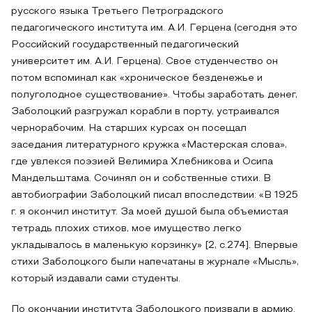
русского языка Третьего Петроградского
педагогического института им. А.И. Герцена (сегодня это
Российский государственный педагогический
университет им. А.И. Герцена). Свое студенчество он
потом вспоминал как «хроническое безденежье и
полуголодное существование». Чтобы заработать денег,
Заболоцкий разгружал корабли в порту, устраивался
чернорабочим. На старших курсах он посещал
заседания литературного кружка «Мастерская слова»,
где увлекся поэзией Велимира Хлебникова и Осипа
Мандельштама. Сочинял он и собственные стихи. В
автобиографии Заболоцкий писал впоследствии: «В 1925
г. я окончил институт. За моей душой была объемистая
тетрадь плохих стихов, мое имущество легко
укладывалось в маленькую корзинку» [2, c.274]. Впервые
стихи Заболоцкого были напечатаны в журнале «Мысль»,
который издавали сами студенты.
По окончании института Заболоцкого призвали в армию.