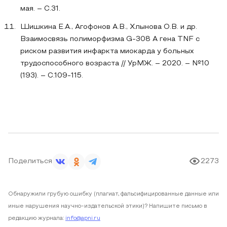
мая. – С.31.
Шишкина Е.А., Агофонов А.В., Хлынова О.В. и др.
Взаимосвязь полиморфизма G-308 A гена TNF с
риском развития инфаркта миокарда у больных
трудоспособного возраста // УрМЖ. – 2020. – №10
(193). – С.109-115.
Поделиться
2273
Обнаружили грубую ошибку (плагиат, фальсифицированные данные или
иные нарушения научно-издательской этики)? Напишите письмо в
редакцию журнала:
info@apni.ru