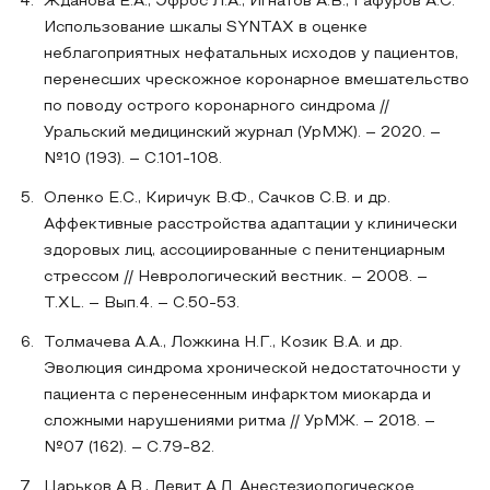
Жданова Е.А., Эфрос Л.А., Игнатов А.В., Гафуров А.С.
Использование шкалы SYNTAX в оценке
неблагоприятных нефатальных исходов у пациентов,
перенесших чрескожное коронарное вмешательство
по поводу острого коронарного синдрома //
Уральский медицинский журнал (УрМЖ). – 2020. –
№10 (193). – С.101-108.
Оленко Е.С., Киричук В.Ф., Сачков С.В. и др.
Аффективные расстройства адаптации у клинически
здоровых лиц, ассоциированные с пенитенциарным
стрессом // Неврологический вестник. – 2008. –
Т.XL. – Вып.4. – С.50-53.
Толмачева А.А., Ложкина Н.Г., Козик В.А. и др.
Эволюция синдрома хронической недостаточности у
пациента с перенесенным инфарктом миокарда и
сложными нарушениями ритма // УрМЖ. – 2018. –
№07 (162). – С.79-82.
Царьков А.В., Левит А.Л. Анестезиологическое