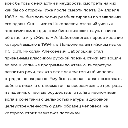
всех бытовых несчастий и неудобств, смотреть на них
как бы со стороны. Уже после смерти поэта, 24 апреля
1963 г., он был полностью реабилитирован по заявлению
его вдовы. Сын, Никита Николаевич, ставший ученым-
агрохимиком, кандидатом биологических наук, написал
об отце книгу «Жизнь Н.А. Заболоцкого», первое издание
которой вышло в 1994 г. в Лондоне на английском языке
[10, c.31]. Николай Алексеевич Заболоцкий стал
признанным классиком русской поэзии, стихи его вошли
во все школьные программы по чтению, литературе,
развитию речи, так что этот замечательный человек
страдал не напрасно. Ему был дарован талант высказать
себя в стихах, и он, несмотря на всевозможные преграды
и лишения, с честью осуществил это. Его несломимая
воля в сочетании с цельностью натуры и духовной
целеустремленностью дали образец человека, на
которого стоит равняться потомкам.