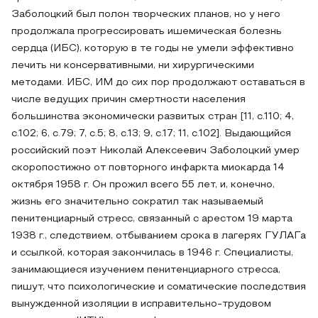
Заболоцкий был полон творческих планов, но у него
продолжала прогрессировать ишемическая болезнь
сердца (ИБС), которую в те годы не умели эффективно
лечить ни консервативными, ни хирургическими
методами. ИБС, ИМ до сих пор продолжают оставаться в
числе ведущих причин смертности населения
большинства экономически развитых стран [11, c.110; 4,
с.102; 6, с.79; 7, с.5; 8, с.13; 9, с.17; 11, с.102]. Выдающийся
российский поэт Николай Алексеевич Заболоцкий умер
скоропостижно от повторного инфаркта миокарда 14
октября 1958 г. Он прожил всего 55 лет, и, конечно,
жизнь его значительно сократил так называемый
пенитенциарный стресс, связанный с арестом 19 марта
1938 г., следствием, отбыванием срока в лагерях ГУЛАГа
и ссылкой, которая закончилась в 1946 г. Специалисты,
занимающиеся изучением пенитенциарного стресса,
пишут, что психологические и соматические последствия
вынужденной изоляции в исправительно-трудовом