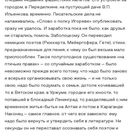
следами недавних фашистских налетов. Его устроили за
городом, в Переделкине, на пустующей даче В.П.
Ильенкова, временно. Писательские дела не
налаживались. «Слово о полку Игореве» опубликовать
сразу не удалось. И заработка пока не было, как друзья
ни старались помочь Заболоцкому. Он переводил
немецких поэтов (Рюккерта, Мейергофера, Гете), стихи,
предназначенные для пения, к чему он был весьма мало
приспособлен. Такое полуголодное существование «на
птичьих правах» – со случайным заработком – было
невозможно прежде всего потому, что надо было заново
и всерьез организовывать свою жизнь – и не только
свою, надо было подумать о семье, дотоле кочевавшей
то в Вятском крае, в Уржуме, городке его юности, то
попавшей в блокадный Ленинград, то разделявшей с ним
временное житье-бытье на Алтае и потом в Караганде.
Наконец – самое главное, от чего все зависело: ему
надо было вернуть и утвердить себя в литературе. Ни
секунды он не переставал осознавать себя поэтом и