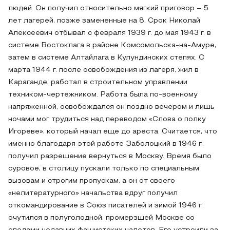
людей. Он получил относительно мягкий приговор – 5
лет лагерей, позже замененные на 8. Срок Николай
Алексеевич отбывал с февраля 1939 г. до мая 1943 г. в
системе Востоклага в районе Комсомольска-на-Амуре,
затем в системе Алтайлага в Кулундинских степях. С
марта 1944 г. после освобождения из лагеря, жил в
Караганде, работал в строительном управлении
техником-чертежником. Работа была по-военному
напряженной, освобождался он поздно вечером и лишь
ночами мог трудиться над переводом «Слова о полку
Игореве», который начал еще до ареста. Считается, что
именно благодаря этой работе Заболоцкий в 1946 г.
получил разрешение вернуться в Москву. Время было
суровое, в столицу пускали только по специальным
вызовам и строгим пропускам, а он от своего
«нелитературного» начальства вдруг получил
откомандирование в Союз писателей и зимой 1946 г.
очутился в полуголодной, промерзшей Москве со