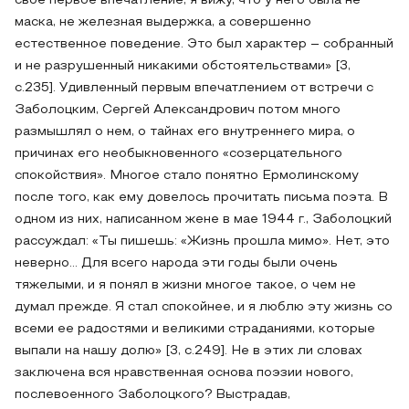
свое первое впечатление, я вижу, что у него была не
маска, не железная выдержка, а совершенно
естественное поведение. Это был характер – собранный
и не разрушенный никакими обстоятельствами» [3,
c.235]. Удивленный первым впечатлением от встречи с
Заболоцким, Сергей Александрович потом много
размышлял о нем, о тайнах его внутреннего мира, о
причинах его необыкновенного «созерцательного
спокойствия». Многое стало понятно Ермолинскому
после того, как ему довелось прочитать письма поэта. В
одном из них, написанном жене в мае 1944 г., Заболоцкий
рассуждал: «Ты пишешь: «Жизнь прошла мимо». Нет, это
неверно… Для всего народа эти годы были очень
тяжелыми, и я понял в жизни многое такое, о чем не
думал прежде. Я стал спокойнее, и я люблю эту жизнь со
всеми ее радостями и великими страданиями, которые
выпали на нашу долю» [3, c.249]. Не в этих ли словах
заключена вся нравственная основа поэзии нового,
послевоенного Заболоцкого? Выстрадав,