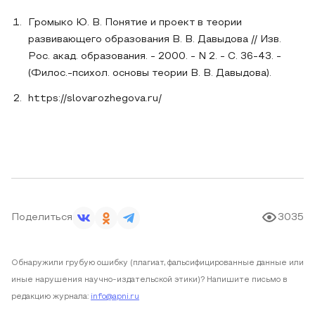
Громыко Ю. В. Понятие и проект в теории
развивающего образования В. В. Давыдова // Изв.
Рос. акад. образования. - 2000. - N 2. - C. 36-43. -
(Филос.-психол. основы теории В. В. Давыдова).
https://slovarozhegova.ru/
Поделиться
3035
Обнаружили грубую ошибку (плагиат, фальсифицированные данные или
иные нарушения научно-издательской этики)? Напишите письмо в
редакцию журнала:
info@apni.ru