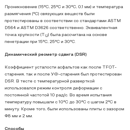
Проникновение (15°C, 25°C и 30°C, 0,1 мм) и температура
размягчения (°C) связующих веществ были
протестированы в соответствии со стандартами ASTM
D564 и ASTM D3626 соответственно. Эквивалентная
точка хрупкости (T
) была рассчитана на основе
1,2
пенетрации при 15°C, 25°C и 30°C.
Динамический реометр сдвига (DSR)
Коэффициент усталости асфальтов как после TFOT-
старения, так и после УФ-старения был протестирован
DSR. В тесте с температурной разверткой
использовался режим контроля деформации с
постоянной частотой 10 рад/с. Во время испытания
температуру повышали с 10°C до 30°C с шагом 2°C в
минуту. Кроме того, были использованы плиты с зазором
Φ8 мм и 2 мм.
Способы