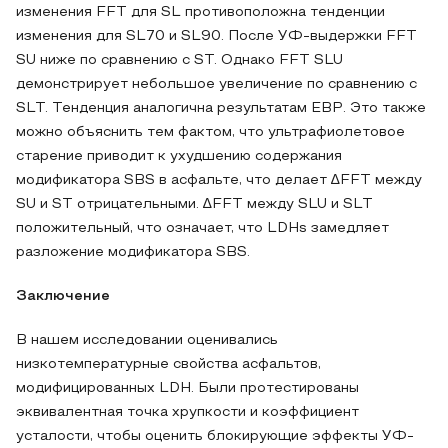
изменения FFT для SL противоположна тенденции
изменения для SL70 и SL90. После УФ-выдержки FFT
SU ниже по сравнению с ST. Однако FFT SLU
демонстрирует небольшое увеличение по сравнению с
SLT. Тенденция аналогична результатам EBP. Это также
можно объяснить тем фактом, что ультрафиолетовое
старение приводит к ухудшению содержания
модификатора SBS в асфальте, что делает ∆FFT между
SU и ST отрицательными. ∆FFT между SLU и SLT
положительный, что означает, что LDHs замедляет
разложение модификатора SBS.
Заключение
В нашем исследовании оценивались
низкотемпературные свойства асфальтов,
модифицированных LDH. Были протестированы
эквивалентная точка хрупкости и коэффициент
усталости, чтобы оценить блокирующие эффекты УФ-