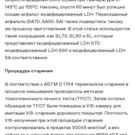
скорости вращения 3500 об/мин при температуре от
o
o
145
C до 155
C. Наконец, спустя 60 минут был успешно
создан асфальт, модифицированный LDH. Первозданные
асфальты (SA70, SA90, SA) также подверглись такому
же процессу приготовления. В этой статье используются
такие сокращения, как SL70, SL90 и SL, которые
представляют модифицированный LDH S70,
модифицированный LDH S90 и модифицированный LDH
SA соответственно.
Процедура старения
В соответствии с ASTM D 1754 термическое старение в
процессе смешивания проводилось методом
тонкопленочного печного теста (TFOT). Затем остатки
образцов из TFOT были помещены в УФ-камеру для
имитации УФ-старения дорожного покрытия. Плотность
УФ-излучения при этой процедуре старения
2
контролировалась в пределах 500±5 мквт/см
, а вес