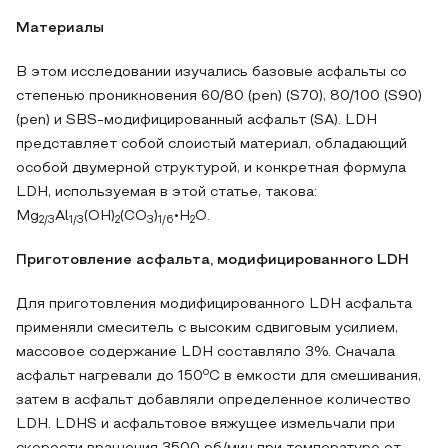
Материалы
В этом исследовании изучались базовые асфальты со
степенью проникновения 60/80 (pen) (S70), 80/100 (S90)
(pen) и SBS-модифицированный асфальт (SA). LDH
представляет собой слоистый материал, обладающий
особой двумерной структурой, и конкретная формула
LDH, используемая в этой статье, такова:
Mg
Al
(OH)
(CO
)
•H
O.
2/3
1/3
2
3
1/6
2
Приготовление асфальта, модифицированного LDH
Для приготовления модифицированного LDH асфальта
применяли смеситель с высоким сдвиговым усилием,
массовое содержание LDH составляло 3%. Сначала
o
асфальт нагревали до 150
C в емкости для смешивания,
затем в асфальт добавляли определенное количество
LDH. LDHS и асфальтовое вяжущее измельчали при