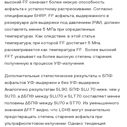
высокий FF означает более низкую способность
асфальта к усталостному растрескиванию. Согласно
спецификации SHRP, FF асфальта, выдержанного в
резервуаре для выдержки под давлением (PAV), должен
составлять менее 5 МПа при определенных
температурах. Как следствие, в этой статье
температура, при которой FF достигает 5 Мпа,
рассматривается как температура FF . Более высокий
FFT указывает на более высокую степень старения,
полученную в процессе УФ-излучения.
Дополнительные статистические результаты о БПФ
асфальтов УФ-выдержки и без УФ-выдержки.
Аналогично результатам SL90, БПФ SLU 70 ниже, чем у
SU70, а ∆БПФ между SLU70 и SLT70 составляет менее
половины ∆БПФ между SU70 и ST70. Из уменьшенного
значения ∆FFT видно, что LDHS могут значительно
предотвращать степень старения асфальта при
ультрафиолетовом излучении. Однако тенденция