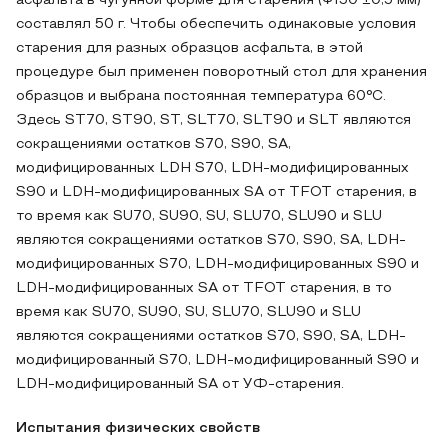
асфальта в чугунной форме для старения (Φ150 ±0,5 мм)
составлял 50 г. Чтобы обеспечить одинаковые условия
старения для разных образцов асфальта, в этой
процедуре был применен поворотный стол для хранения
образцов и выбрана постоянная температура 60°C.
Здесь ST70, ST90, ST, SLT70, SLT90 и SLT являются
сокращениями остатков S70, S90, SA,
модифицированных LDH S70, LDH-модифицированных
S90 и LDH-модифицированных SA от TFOT старения, в
то время как SU70, SU90, SU, SLU70, SLU90 и SLU
являются сокращениями остатков S70, S90, SA, LDH-
модифицированных S70, LDH-модифицированных S90 и
LDH-модифицированных SA от TFOT старения, в то
время как SU70, SU90, SU, SLU70, SLU90 и SLU
являются сокращениями остатков S70, S90, SA, LDH-
модифицированный S70, LDH-модифицированный S90 и
LDH-модифицированный SA от УФ-старения.
Испытания физических свойств