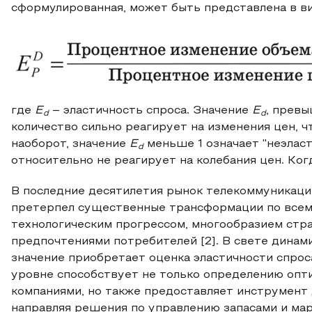
сформулированная, может быть представлена в ви
где
E
– эластичность спроса. Значение
E
, превы
d
d
количество сильно реагирует на изменения цен, чт
наоборот, значение
E
меньше 1 означает "неэласт
d
относительно не реагирует на колебания цен. Ко
В последние десятилетия рынок телекоммуникаци
претерпел существенные трансформации по всем
технологическим прогрессом, многообразием стр
предпочтениями потребителей [2]. В свете динам
значение приобретает оценка эластичности спрос
уровне способствует не только определению опт
компаниями, но также предоставляет инструмент 
направляя решения по управлению запасами и мар