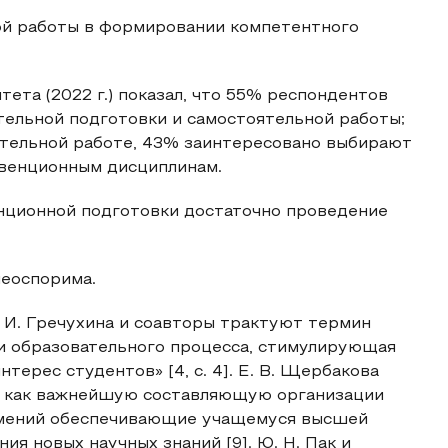
ой работы в формировании компетентного
ета (2022 г.) показал, что 55% респондентов
тельной подготовки и самостоятельной работы;
ятельной работе, 43% заинтересовано выбирают
нвенционным дисциплинам.
енционной подготовки достаточно проведение
неоспорима.
. И. Гречухина и соавторы трактуют термин
ии образовательного процесса, стимулирующая
терес студентов» [4, с. 4]. Е. В. Щербакова
и как важнейшую составляющую организации
 умений обеспечивающие учащемуся высшей
я новых научных знаний [9]. Ю. Н. Пак и