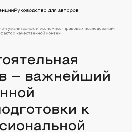
енции
Руководство для авторов
но-гуманитарных и экономико-правовых исследований
фактор качественной конвен...
тоятельная
ов – важнейший
енной
одготовки к
сиональной