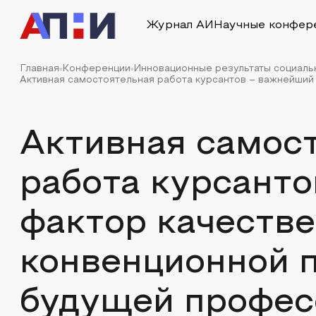
Журнал АИ
Научные конфер
Главная
Конференции
Инновационные результаты социаль
Активная самостоятельная работа курсантов – важнейший 
Активная самос
работа курсант
фактор качеств
конвенционной п
будущей профес