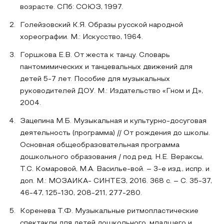
возрасте. СПб: СОЮЗ, 1997.
Голейзовский К.Я. Образы русской народной
хореографии. М.: Искусство, 1964.
Горшкова Е.В. От жеста к танцу. Словарь
пантомимических и танцевальных движений для
детей 5-7 лет. Пособие для музыкальных
руководителей ДОУ. М.: Издательство «Гном и Д»,
2004.
Зацепина М.Б. Музыкальная и культурно-досуговая
деятельность (программа) // От рождения до школы.
Основная общеобразовательная программа
дошкольного образования / под ред. Н.Е. Вераксы,
Т.С. Комаровой, М.А. Василье-вой. – 3-е изд., испр. и
доп. М.: МОЗАИКА- СИНТЕЗ, 2016. 368 с. – С. 35-37,
46-47, 125-130, 208-211, 277-280.
Коренева Т.Ф. Музыкальные ритмопластические
спектакли для детей дошкольного, младшего и