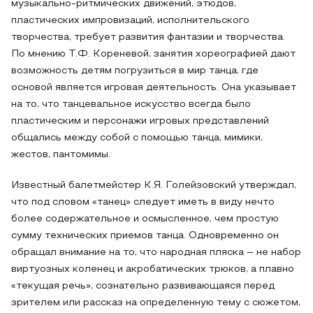
музыкально-ритмических движений, этюдов,
пластических импровизаций, исполнительского
творчества, требует развития фантазии и творчества.
По мнению Т.Ф. Кореневой, занятия хореографией дают
возможность детям погрузиться в мир танца, где
основой является игровая деятельность. Она указывает
на то, что танцевальное искусство всегда было
пластическим и персонажи игровых представлений
общались между собой с помощью танца, мимики,
жестов, пантомимы.
Известный балетмейстер К.Я. Голейзовский утверждал,
что под словом «танец» следует иметь в виду нечто
более содержательное и осмысленное, чем простую
сумму технических приемов танца. Одновременно он
обращал внимание на то, что народная пляска – не набор
виртуозных коленец и акробатических трюков, а плавно
«текущая речь», сознательно развивающаяся перед
зрителем или рассказ на определенную тему с сюжетом,