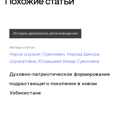
Похожие статьи
История, археология, религиоведение
Авторы статьи
Норов Шухрат Сувонович, Норова Динора
Шухратовна, Юлдашева Умида Сувоновна
Духовно-патриотическое формирование
подрастающего поколения в новом
Узбекистане