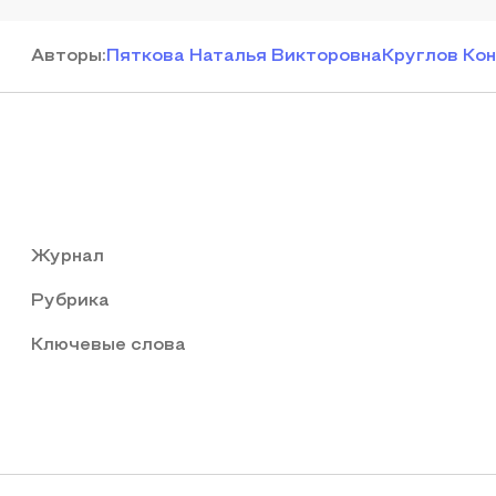
Автор
ы
:
Пяткова Наталья Викторовна
Круглов Ко
Журнал
Рубрика
Ключевые слова