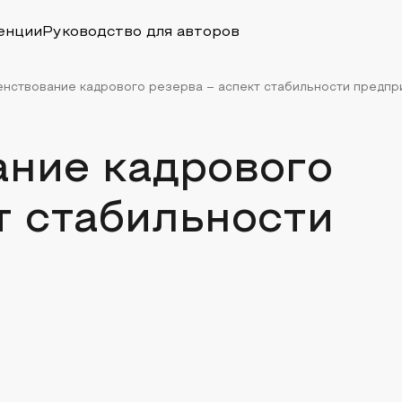
енции
Руководство для авторов
нствование кадрового резерва – аспект стабильности предпр
ние кадрового
т стабильности