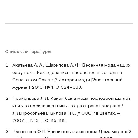
Список литературы
Акатьева А. А., Шарипова А. Ф. Весенняя мода наших
бабушек - Как одевались в послевоенные годы в
Советском Союзе // История моды [Электронный
журнал]. 2013. № 1. С. 324–333.
Прокопьева Л.Л. Какой была мода послевоенных лет,
или что носили женщины, когда страна голодала /
Л.Л.Прокопьева, Вилова П.С. // СССР в цветах. –
2007. – №3. – С. 85-88.
Распопова О.Н. Удивительная история Дома моделей