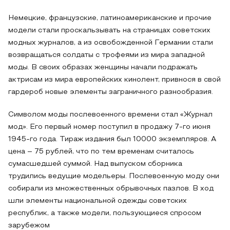
Немецкие, французские, латиноамериканские и прочие
модели стали проскальзывать на страницах советских
модных журналов, а из освобожденной Германии стали
возвращаться солдаты с трофеями из мира западной
моды. В своих образах женщины начали подражать
актрисам из мира европейских кинолент, привнося в свой
гардероб новые элементы заграничного разнообразия.
Символом моды послевоенного времени стал «Журнал
мод». Его первый номер поступил в продажу 7-го июня
1945-го года. Тираж издания был 10000 экземпляров. А
цена – 75 рублей, что по тем временам считалось
сумасшедшей суммой. Над выпуском сборника
трудились ведущие модельеры. Послевоенную моду они
собирали из множественных обрывочных пазлов. В ход
шли элементы национальной одежды советских
республик, а также модели, пользующиеся спросом
зарубежом