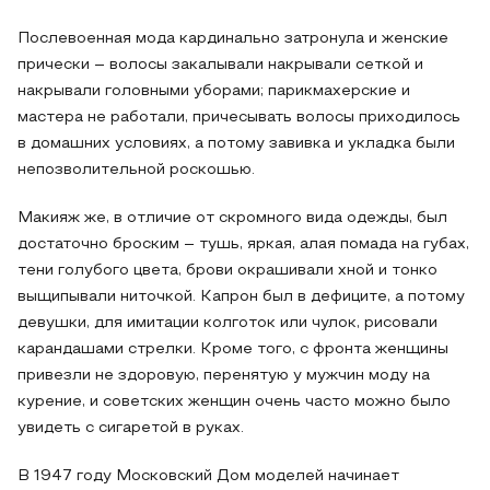
Послевоенная мода кардинально затронула и женские
прически – волосы закалывали накрывали сеткой и
накрывали головными уборами; парикмахерские и
мастера не работали, причесывать волосы приходилось
в домашних условиях, а потому завивка и укладка были
непозволительной роскошью.
Макияж же, в отличие от скромного вида одежды, был
достаточно броским – тушь, яркая, алая помада на губах,
тени голубого цвета, брови окрашивали хной и тонко
выщипывали ниточкой. Капрон был в дефиците, а потому
девушки, для имитации колготок или чулок, рисовали
карандашами стрелки. Кроме того, с фронта женщины
привезли не здоровую, перенятую у мужчин моду на
курение, и советских женщин очень часто можно было
увидеть с сигаретой в руках.
В 1947 году Московский Дом моделей начинает