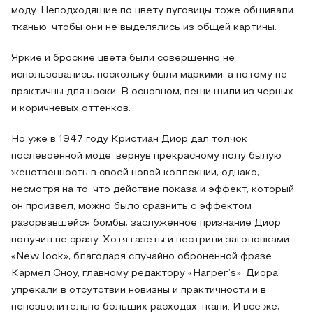
моду. Неподходящие по цвету пуговицы тоже обшивали
тканью, чтобы они не выделялись из общей картины.
Яркие и броские цвета были совершенно не
использовались, поскольку были маркими, а потому не
практичны для носки. В основном, вещи шили из черных
и коричневых оттенков.
Но уже в 1947 году Кристиан Диор дал толчок
послевоенной моде, вернув прекрасному полу былую
женственность в своей новой коллекции, однако,
несмотря на то, что действие показа и эффект, который
он произвел, можно было сравнить с эффектом
разорвавшейся бомбы, заслуженное признание Диор
получил не сразу. Хотя газеты и пестрили заголовками
«New look», благодаря случайно оброненной фразе
Кармел Сноу, главному редактору «Harper’s», Диора
упрекали в отсутствии новизны и практичности и в
непозволительно больших расходах ткани. И все же,