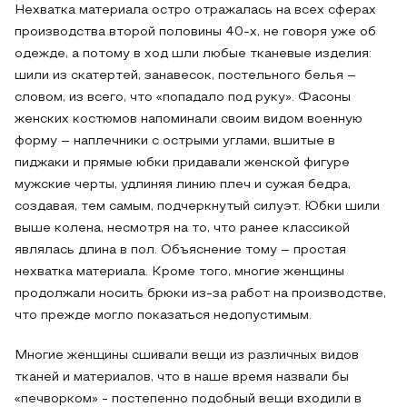
Нехватка материала остро отражалась на всех сферах
производства второй половины 40-х, не говоря уже об
одежде, а потому в ход шли любые тканевые изделия:
шили из скатертей, занавесок, постельного белья –
словом, из всего, что «попадало под руку». Фасоны
женских костюмов напоминали своим видом военную
форму – наплечники с острыми углами, вшитые в
пиджаки и прямые юбки придавали женской фигуре
мужские черты, удлиняя линию плеч и сужая бедра,
создавая, тем самым, подчеркнутый силуэт. Юбки шили
выше колена, несмотря на то, что ранее классикой
являлась длина в пол. Объяснение тому – простая
нехватка материала. Кроме того, многие женщины
продолжали носить брюки из-за работ на производстве,
что прежде могло показаться недопустимым.
Многие женщины сшивали вещи из различных видов
тканей и материалов, что в наше время назвали бы
«печворком» - постепенно подобный вещи входили в