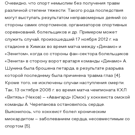
Очевидно, что спорт немыслим без получения травм
различной степени тяжести. Такого рода последствия
могут выступать результатом неправомерных деяний со
стороны самих спортсменов, организаторов спортивных
соревнований, болельщиков и др. Примером может
служить случай, произошедший 17 ноября 2012 г. на
стадионе в Химках во время матча между «Динамо» и
«Зенитом», когда со стороны фан-сектора болельщиков
«Зенита» в сторону ворот вратаря команды «Динамо» А.
Шунина была брошена петарда, в результате разрыва
которой последнему была причинена травма глаз [4].
Кроме того, не исключены случаи наступления смерти.
Так, 13 октября 2008 г. во время матча чемпионата КХЛ
«Витязь» (Чехов) – «Авангард» (Омск) у хоккеиста омской
команды А. Черепанова остановилось сердце.
Выяснилось, что хоккеист болел хроническим
миокардитом – заболеванием сердца, несовместимым со
спортом [5].