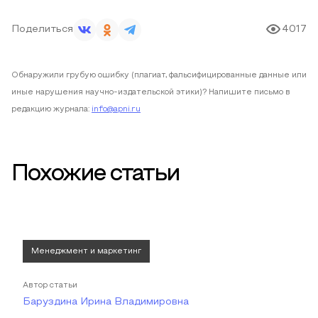
Поделиться
4017
Обнаружили грубую ошибку (плагиат, фальсифицированные данные или
иные нарушения научно-издательской этики)? Напишите письмо в
редакцию журнала:
info@apni.ru
Похожие статьи
Менеджмент и маркетинг
Автор статьи
Баруздина Ирина Владимировна