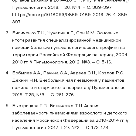
органов дыхания в 2014-2015 гг. и пути ее снижения //
Пульмонология. 2016. Т.26, №4. – С. 389-397.
https://doi.org/10.18093/0869-0189-2016-26-4-389-
397
Биличенко Т.Н., Чучалин А.Г., Сон И.М. Основные
итоги развития специализированной медицинской
помощи больным пульмонологического профиля на
территории Российской Федерации за период 2004-
2010 гг. // Пульмонология. 2012. №3. – С. 5-16.
Бобылев А.А., Рачина С.А., Авдеев С.Н., Козлов Р.С.
Дехнич Н.Н. Внебольничная пневмония у пациентов
пожилого и старческого возраста // Пульмонология.
2015. Т.25, №3. – С. 261-276.
Быстрицкая Е.В., Биличенко Т.Н. Анализ
заболеваемости пневмониями взрослого и детского
населения Российской Федерации за 2010-2014 гг. //
Пульмонология. 2017. Т.27, №2. – С. 173-178.