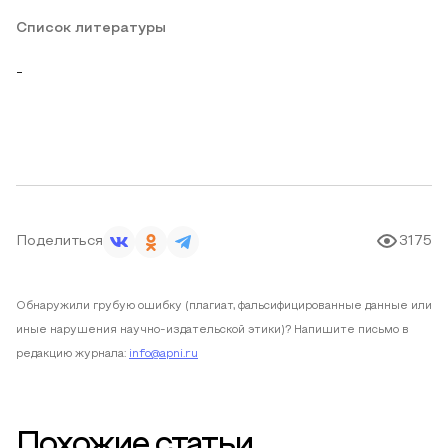
Список литературы
-
Поделиться
3175
Обнаружили грубую ошибку (плагиат, фальсифицированные данные или
иные нарушения научно-издательской этики)? Напишите письмо в
редакцию журнала:
info@apni.ru
Похожие статьи