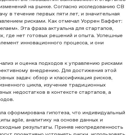
изменений на рынке. Согласно исследованию CB
дачу в течение первых пяти лет, и значительная
авлением рисками. Как отмечал Уоррен Баффет:
делаем». Эта фраза актуальна для стартапов,
х, где нет готовых решений и опыта. Успешные
элемент инновационного процесса, и они
нализ и оценка подходов к управлению рисками
ффективному внедрению. Для достижения этой
вных задач: обзор и классификация рисков,
жизненного цикла, изучение традиционных
вных недостатков в контексте стартапов, а
одов.
ла сформирована гипотеза, что индивидуальный
пы agile, аналитику на основе данных и
осходные результаты. Приняв неопределенность
могут проактивно устранять риски, использовать