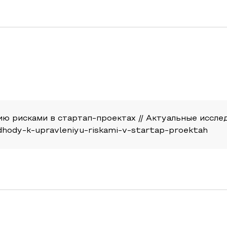
 рисками в стартап-проектах // Актуальные исследов
odhody-k-upravleniyu-riskami-v-startap-proektah