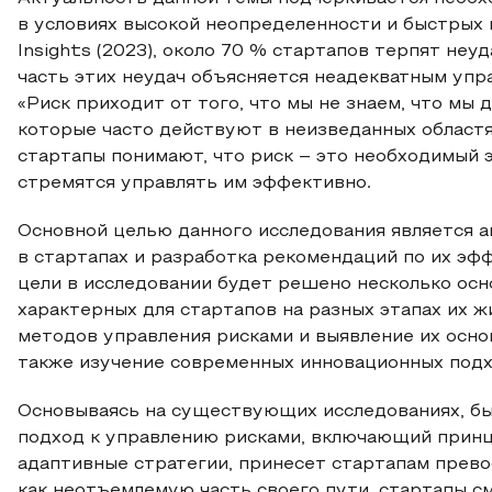
в условиях высокой неопределенности и быстрых 
Insights (2023), около 70 % стартапов терпят неу
часть этих неудач объясняется неадекватным упр
«Риск приходит от того, что мы не знаем, что мы 
которые часто действуют в неизведанных областя
стартапы понимают, что риск – это необходимый 
стремятся управлять им эффективно.
Основной целью данного исследования является а
в стартапах и разработка рекомендаций по их э
цели в исследовании будет решено несколько осно
характерных для стартапов на разных этапах их 
методов управления рисками и выявление их осно
также изучение современных инновационных подх
Основываясь на существующих исследованиях, бы
подход к управлению рисками, включающий принци
адаптивные стратегии, принесет стартапам прев
как неотъемлемую часть своего пути, стартапы с