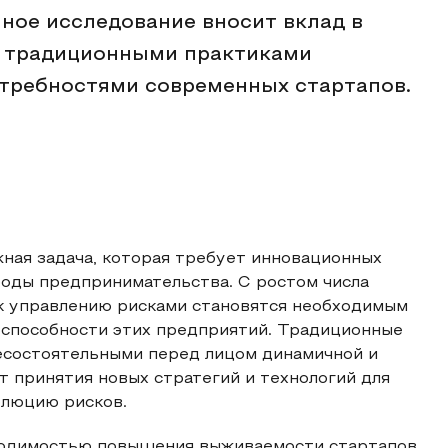
нное исследование вносит вклад в
у традиционными практиками
требностями современных стартапов.
жная задача, которая требует инновационных
роды предпринимательства. С ростом числа
к управлению рисками становятся необходимым
оспособности этих предприятий. Традиционные
есостоятельными перед лицом динамичной и
 принятия новых стратегий и технологий для
олюцию рисков.
ходимостью повышения выживаемости стартапов