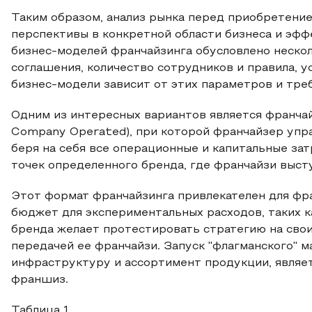
Таким образом, анализ рынка перед приобретени
перспективы в конкретной области бизнеса и эфф
бизнес-моделей франчайзинга обусловлено неско
соглашения, количество сотрудников и правила, 
бизнес-модели зависит от этих параметров и тре
Одним из интересных вариантов является франч
Company Operated), при которой франчайзер упра
беря на себя все операционные и капитальные за
точек определенного бренда, где франчайзи высту
Этот формат франчайзинга привлекателен для фра
бюджет для экспериментальных расходов, таких ка
бренда желает протестировать стратегию на свои
передачей ее франчайзи. Запуск "флагманского" м
инфраструктуру и ассортимент продукции, являет
франшиз.
Таблица 1