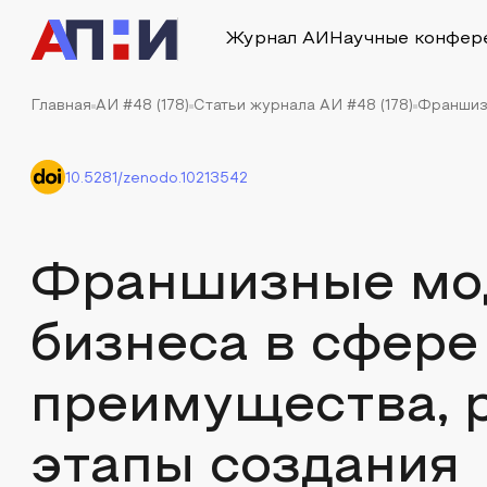
Журнал АИ
Научные конфер
Главная
АИ #48 (178)
Статьи журнала АИ #48 (178)
Франшизн
10.5281/zenodo.10213542
Франшизные мо
бизнеса в сфере
преимущества, 
этапы создания