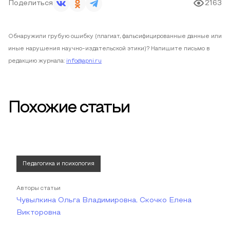
Поделиться
2163
Обнаружили грубую ошибку (плагиат, фальсифицированные данные или
иные нарушения научно-издательской этики)? Напишите письмо в
редакцию журнала:
info@apni.ru
Похожие статьи
Педагогика и психология
Авторы статьи
Чувылкина Ольга Владимировна, Скочко Елена
Викторовна