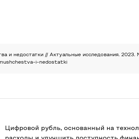
и недостатки // Актуальные исследования. 2023. №48 
eimushchestva-i-nedostatki
Цифровой рубль, основанный на технол
расходы и улучшить доступность финан