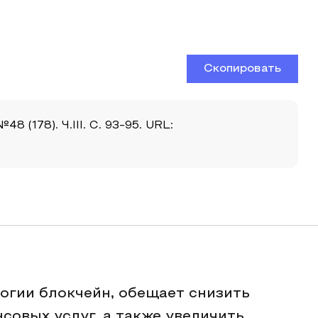
Скопировать
(178). Ч.III. С. 93-95. URL:
огии блокчейн, обещает снизить
совых услуг, а также увеличить