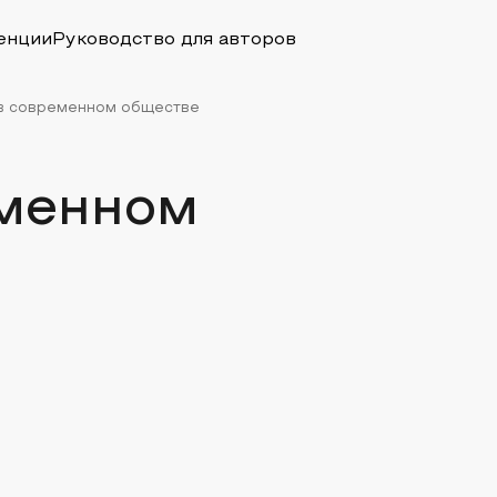
енции
Руководство для авторов
 в современном обществе
еменном