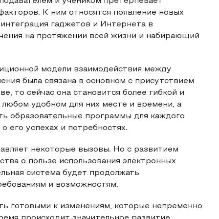
подавателем и учеником претерпевает
факторов. К ним относятся появление новых
 интеграция гаджетов и Интернета в
чения на протяжении всей жизни и набирающий
диционной модели взаимодействия между
чения была связана в основном с присутствием
е, то сейчас она становится более гибкой и
 любом удобном для них месте и времени, а
ть образовательные программы для каждого
о его успехах и потребностях.
тавляет некоторые вызовы. Но с развитием
тва о пользе использования электронных
ельная система будет продолжать
ребованиям и возможностям.
ть готовыми к изменениям, которые непременно
время происходит значительное развитие