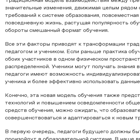
Традиционная модель взаимодействия между пре
значительные изменения, движимая целым рядом 
требований к системе образования, повсеместная
повседневную жизнь, растущая популярность обу
обороты смешанный формат обучения.
Все эти факторы приводят к трансформации тра
педагогом и учеником. Если раньше практика обу
обоих участников в одном физическом пространств
распределенной. Ученики могут получать знания в
педагоги имеют возможность индивидуализирова
ученика и более эффективно использовать данные 
Конечно, эта новая модель обучения также предс
технологий и повышением осведомленности общес
средств обучения, можно ожидать, что образоват
совершенствоваться и адаптироваться к новым т
В первую очередь, педагоги будущего должны бы
произойдут в образовательной системе. В наше 