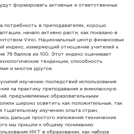
будут формировать активных и ответственных
а потребность в преподавателях, хорошо
тации, начало активно расти, как показано в
гентством Vinci. Национальный центр финансовых
ный индекс, измеряющий отношение учителей к
е 76 баллов из 100. Этот индекс оценивает
ехнологические тенденции, способность
ми и многое другое.
 усилий изучению последствий использования
яния на практику преподавания и внеклассную
ний, предъявляемых образовательными
олили широко осветить как положительные, так
я тщательному изучению опыта стран,
лись дальше простого изложения технических
этого мы пришли к общему пониманию
льзования ИКТ в образовании, как набора