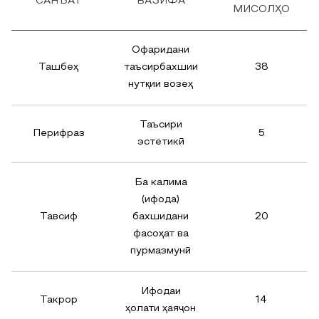
САНЪАТ
ВАЗИФА
МИСОЛҲО
Офаридани
Ташбеҳ
таъсирбахшии
38
нутқии возеҳ
Таъсири
Перифраз
5
эстетикӣ
Ба калима
(ифода)
Тавсиф
бахшидани
20
фасоҳат ва
пурмазмунӣ
Ифодаи
Такрор
14
ҳолати ҳаяҷон