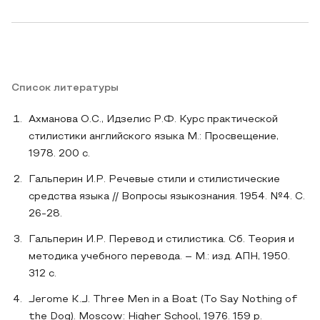
Список литературы
Ахманова О.С., Идзелис Р.Ф. Курс практической
стилистики английского языка М.: Просвещение,
1978. 200 с.
Гальперин И.Р. Речевые стили и стилистические
средства языка // Вопросы языкознания. 1954. №4. С.
26-28.
Гальперин И.Р. Перевод и стилистика. Сб. Теория и
методика учебного перевода. – М.: изд. АПН, 1950.
312 с.
Jerome K.J. Three Men in a Boat (To Say Nothing of
the Dog). Moscow: Higher School, 1976. 159 p.