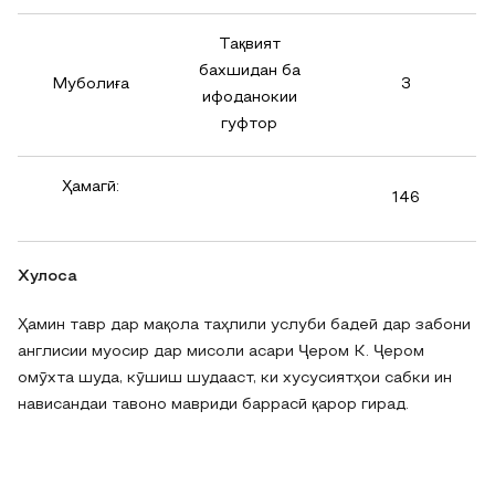
Тақвият
бахшидан ба
Муболиға
3
ифоданокии
гуфтор
Ҳамагӣ:
146
Хулоса
Ҳамин тавр дар мақола таҳлили услуби бадеӣ дар забони
англисии муосир дар мисоли асари Ҷером К. Ҷером
омӯхта шуда, кӯшиш шудааст, ки хусусиятҳои сабки ин
нависандаи тавоно мавриди баррасӣ қарор гирад.