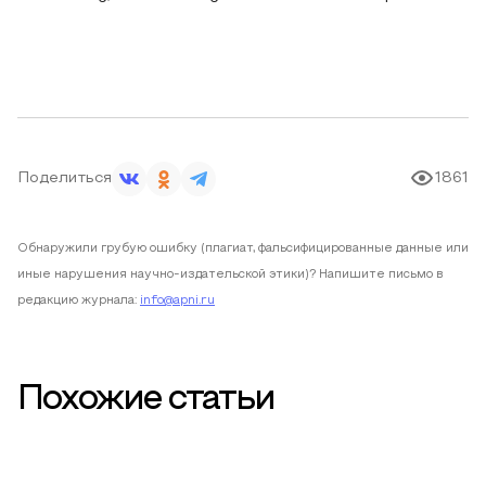
Поделиться
1861
Обнаружили грубую ошибку (плагиат, фальсифицированные данные или
иные нарушения научно-издательской этики)? Напишите письмо в
редакцию журнала:
info@apni.ru
Похожие статьи