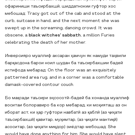
офариниши таъсирбахшӣ, шиддатнокии гуфтор хос
мебошад: Tracy got out of the cab and stood at the
curb, suitcase in hand, and the next moment she was
swept up in the screaming, dancing crowd. It was
obscene, a
black witches' sabbath
, a million Furies
celebrating the death of her mother.
Инверсияро муаллиф аксаран ҳамчун як намуди таҳвили
барқасдона барои ноил шудан ба таъсирбахшии бадеӣ
истифода мебарад: On the floor was an exquisitely
patterned area rug, and in a corner was a comfortable
damask-covered contour couch.
Бо мақсади таъсири эҳсосотӣ-бадеӣ ба хонанда муаллиф
воситаи болоравиро ба кор мебарад, ки моҳияташ аз он
иборат аст, ки ҳар гуфтори навбатӣ аз қаблӣ (аз ҷиҳати
таъсирбахшӣ) қавитар, муҳимтар, (аз ҷиҳати мантиқӣ)
асоситар, (аз ҷиҳати миқдор) зиёдтар мебошад: She
would have done anything for him. She would have slept