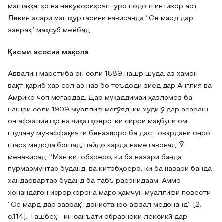
машаққатҳо ва некӯкориҳояш ӯро подош интизор аст.
Лекин асари машҳуртарини нависанда “Се мард дар
заврақ” маҳсуб меёбад.
Қисми асосии мақола
Аввалин маротиба он соли 1889 нашр шуда, аз ҳамон
вақт, қариб ҳар сол аз нав бо теъдоди зиёд дар Англия ва
Амрико чоп мегардад. Дар муқаддимаи ҳазломез ба
нашри соли 1909 муаллиф мегӯяд, ки худи ӯ дар асараш
он афзалиятҳо ва ҷиҳатҳоеро, ки сирри мақбули ом
шудану муваффақияти беназирро ба даст овардани онро
шарҳ медода бошад, пайдо карда наметавонад. Ӯ
менависад: “Ман китобҳоеро, ки ба назари банда
пурмазмунтар буданд, ва китобҳоеро, ки ба назари банда
хандаовартар буданд ба табъ расонидаам. Аммо
хонандагон исроркорона маро ҳамчун муаллифи повести
“Се мард дар заврақ” донистанро афзал медонанд” [2,
с.114]. Ташбеҳ –ин санъати образноки лексикӣ дар