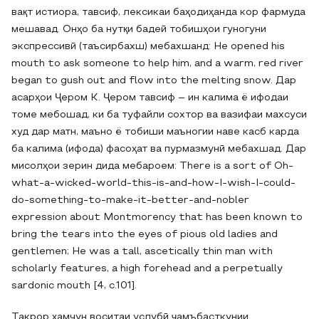
вақт истиора, тавсиф, лексикаи баҳодиҳанда кор фармуда
мешавад. Онҳо ба нутқи бадеӣ тобишҳои гуногуни
экспрессивӣ (таъсирбахш) мебахшанд: He opened his
mouth to ask someone to help him, and a warm, red river
began to gush out and flow into the melting snow. Дар
асарҳои Ҷером К. Ҷером тавсиф – ин калима ё ифодаи
томе мебошад, ки ба туфайли сохтор ва вазифаи махсуси
худ дар матн, маъно ё тобиши маъногии наве касб карда
ба калима (ифода) фасоҳат ва пурмазмунӣ мебахшад. Дар
мисолҳои зерин дида мебароем: There is a sort of Oh-
what-a-wicked-world-this-is-and-how-I-wish-I-could-
do-something-to-make-it-better-and-nobler
expression about Montmorency that has been known to
bring the tears into the eyes of pious old ladies and
gentlemen; He was a tall, ascetically thin man with
scholarly features, a high forehead and a perpetually
sardonic mouth [4, c.101].
Такрор ҳамчун воситаи услубӣ ҷамъбасткунии