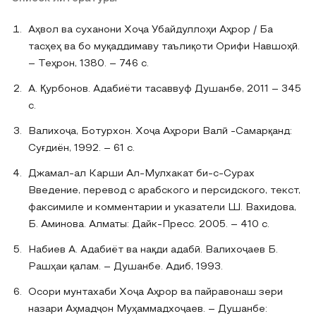
Аҳвол ва суханони Хоҷа Убайдуллоҳи Аҳрор / Ба
тасҳеҳ ва бо муқаддимаву таълиқоти Орифи Навшоҳӣ.
– Теҳрон, 1380. – 746 с.
А. Қурбонов. Адабиёти тасаввуф Душанбе, 2011 – 345
с.
Валихоҷа, Ботурхон. Хоҷа Аҳрори Валӣ -Самарқанд:
Суғдиён, 1992. – 61 с.
Джамал-ал Карши Ал-Мулхакат би-с-Сурах
Введение, перевод с арабского и персидского, текст,
факсимиле и комментарии и указатели Ш. Вахидова,
Б. Аминова. Алматы: Дайк-Пресс. 2005. – 410 с.
Набиев А. Адабиёт ва нақди адабӣ. Валихоҷаев Б.
Рашҳаи қалам. – Душанбе. Адиб, 1993.
Осори мунтахаби Хоҷа Аҳрор ва пайравонаш зери
назари Аҳмадҷон Муҳаммадхоҷаев. – Душанбе: