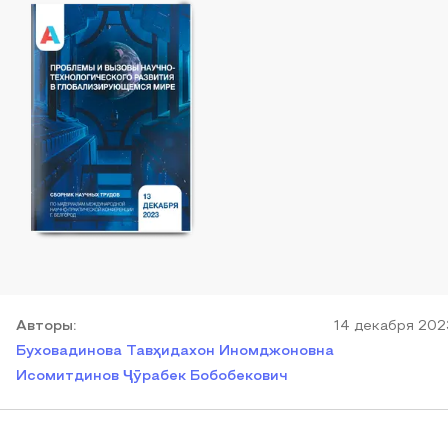
Автор
ы
:
14 декабря 202
Буховадинова Тавҳидахон Иномджоновна
Исомитдинов Ҷӯрабек Бобобекович