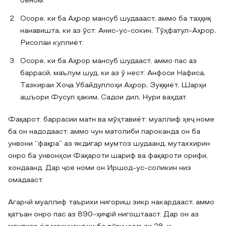
беном.
Осоре, ки ба Аҳрор мансуб шудаааст, аммо ба таҳқиқ
нанавишта, ки аз ӯст: Анис-ус-сокин, Тӯҳфатул-Аҳрор,
Рисолаи куллиёт.
Осоре, ки ба Аҳрор мансуб шудааст, аммо пас аз
баррасӣ, маълум шуд, ки аз ӯ нест: Анфоси Нафиса,
Тазкираи Хоҷа Убайдуллоҳи Аҳрор, Зуққиёт, Шарҳи
ашъори Фусул ҳаким, Садои дил, Нури ваҳдат.
Фақарот: баррасии матн ва мӯҳтавиёт: муаллиф ҳеҷ номе
ба он надодааст, аммо чун матолиби пароканда он ба
унвони “фақра” аз якдигар мумтоз шудаанд, мутаххирин
онро ба унвонҳои Фақароти шариф ва фақароти орифи,
хондаанд. Дар ҷое номи он Иршод-ус-соликин низ
омадааст.
Агарчӣ муаллиф таърихи нигориш зикр накардааст, аммо
қатъан онро пас аз 890-ҳиҷрӣ нигоштааст. Дар он аз