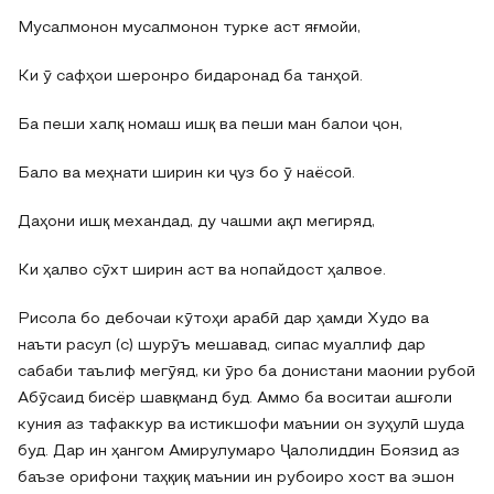
Мусалмонон мусалмонон турке аст яғмойи,
Ки ӯ сафҳои шеронро бидаронад ба танҳоӣ.
Ба пеши халқ номаш ишқ ва пеши ман балои ҷон,
Бало ва меҳнати ширин ки ҷуз бо ӯ наёсоӣ.
Даҳони ишқ механдад, ду чашми ақл мегиряд,
Ки ҳалво сӯхт ширин аст ва нопайдост ҳалвое.
Рисола бо дебочаи кӯтоҳи арабӣ дар ҳамди Худо ва
наъти расул (с) шурӯъ мешавад, сипас муаллиф дар
сабаби таълиф мегӯяд, ки ӯро ба донистани маонии рубоӣ
Абӯсаид бисёр шавқманд буд. Аммо ба воситаи ашғоли
куния аз тафаккур ва истикшофи маънии он зуҳулӣ шуда
буд. Дар ин ҳангом Амирулумаро Ҷалолиддин Боязид аз
баъзе орифони таҳқиқ маънии ин рубоиро хост ва эшон