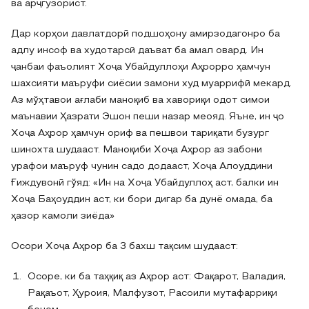
ва арҷгузорист.
Дар корҳои давлатдорӣ подшоҳону амирзодагонро ба
адлу инсоф ва худотарсӣ даъват ба амал овард. Ин
ҷанбаи фаъолият Хоҷа Убайдуллоҳи Аҳрорро ҳамчун
шахсияти маъруфи сиёсии замони худ муаррифӣ мекард.
Аз мўҳтавои ағлаби маноқиб ва хавориқи одот симои
маънавии Ҳазрати Эшон пеши назар меояд. Яъне, ин ҷо
Хоҷа Аҳрор ҳамчун ориф ва пешвои тариқати бузург
шинохта шудааст. Маноқиби Хоҷа Аҳрор аз забони
урафои маъруф чунин садо додааст, Хоҷа Алоуддини
Ғиждувонӣ гўяд: «Ин на Хоҷа Убайдуллоҳ аст, балки ин
Хоҷа Баҳоуддин аст, ки бори дигар ба дунё омада, ба
ҳазор камоли зиёда»
Осори Хоҷа Аҳрор ба 3 бахш тақсим шудааст:
Осоре, ки ба таҳқиқ аз Аҳрор аст: Фақарот, Валадия,
Рақаъот, Ҳуроия, Малфузот, Расоили мутафарриқи