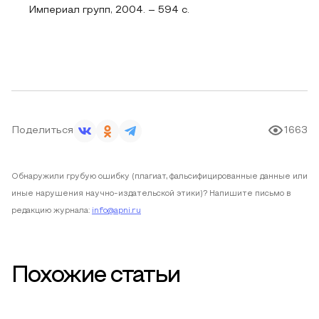
Империал групп, 2004. – 594 с.
Поделиться
1663
Обнаружили грубую ошибку (плагиат, фальсифицированные данные или
иные нарушения научно-издательской этики)? Напишите письмо в
редакцию журнала:
info@apni.ru
Похожие статьи