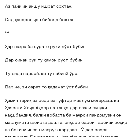
Аз пайи ин айшу ишрат сохтан,
Сад ҳазорон ҷон бибояд бохтан.
***
Ҳар лаҳза ба сурате рухи дӯст бубин,
Дар оинаи рӯи ту ҳамон рӯст, бубин.
Ту дида надорӣ, ки ту набинӣ ӯро,
Вар не, зи сарат то қадамат ӯст бубин.
Ҳамин тариқ аз осор ва гуфтор маълум мегардад, ки
Ҳазрати Хоҷа Аҳрор на танҳо дар соҳаи сулуки
нақшбандия, балки вобаста ба маҷрои пандомӯзии он
маълумоти шоиста дошта, онҳоро барои тарбияи зоҳир
ва ботини инсон масруф кардааст. Ӯ дар осори