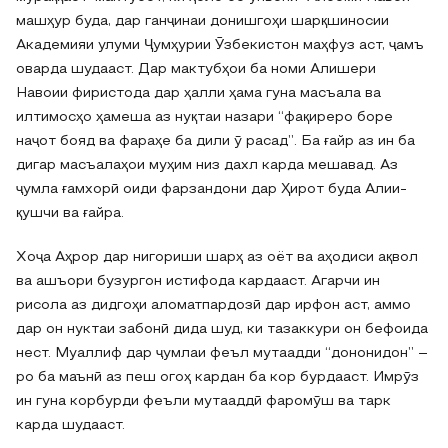
машҳур буда, дар ганҷинаи донишгоҳи шарқшиносии
Академияи улуми Ҷумҳурии Ӯзбекистон маҳфуз аст, ҷамъ
оварда шудааст. Дар мактубҳои ба номи Алишери
Навоии фиристода дар ҳалли ҳама гуна масъала ва
илтимосҳо ҳамеша аз нуқтаи назари “фақиреро боре
наҷот бояд ва фараҳе ба дили ӯ расад”. Ба ғайр аз ин ба
дигар масъалаҳои муҳим низ дахл карда мешавад. Аз
ҷумла ғамхорӣ оиди фарзандони дар Ҳирот буда Алии-
қушчи ва ғайра.
Хоҷа Аҳрор дар нигориши шарҳ аз оёт ва аҳодиси ақвол
ва ашъори бузургон истифода кардааст. Агарчи ин
рисола аз дидгоҳи аломатпардозӣ дар ирфон аст, аммо
дар он нуктаи забонӣ дида шуд, ки тазаккури он бефоида
нест. Муаллиф дар ҷумлаи феъл мутаадди “дононидон” –
ро ба маънӣ аз пеш огоҳ кардан ба кор бурдааст. Имрӯз
ин гуна корбурди феъли мутааддӣ фаромӯш ва тарк
карда шудааст.