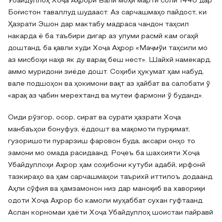
Убайдуллоҳ Хоҷа Аҳрори Валӣ моҳи марти соли 1440 дар
Боғистон таваллуд шудааст. Аз сарчашмаҳо пайдост, ки
Ҳазрати Эшон дар мактабу мадраса чандон таҳсил
накарда ё ба таъбири дигар аз улуми расмӣ кам огаҳӣ
доштанд, ба қавли худи Хоҷа Аҳрор «Маҷмўи таҳсили мо
аз мисбоҳи наҳв як ду варақ беш нест». Шайхӣ намекард,
аммо муридони зиёде дошт. Соҳиби ҳукумат ҳам набуд,
вале подшоҳон ва ҳокимони вақт аз ҳайбат ва салобати ў
«арақ аз ҷабин мерехтанд ва мутеи фармони ў буданд».
Оиди рӯзгор, осор, сират ва сурати ҳазрати Хоҷа
манбаъҳои бонуфуз, ёддошт ва мақомоти пурқимат,
гузоришоти пурарзиш фаровон буда, аксари онҳо то
замони мо омада расидаанд. Роҷеъ ба шахсияти Хоҷа
Убайдуллоҳи Аҳрор ҳам соҳибони кутуби адабӣ, ирфонӣ
тазкираҳо ва ҳам сарчашмаҳои таърихӣ иттилоъ додаанд.
Аҳли сўфия ва ҳамзамонон низ дар маноқиб ва хавориқи
одоти Хоҷа Аҳрор бо камоли муҳаббат сухан гуфтаанд.
Аслан корномаи ҳаёти Хоҷа Убайдуллоҳ шоистаи пайравӣ