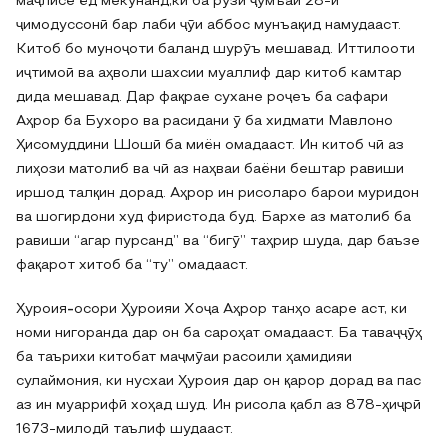
маҷлисе ёд мекунанд,ки ба рӯзи ҷумъаи 28-и
ҷимодуссонӣ бар лаби ҷӯи аббос мунъақид намудааст.
Китоб бо муноҷоти баланд шурӯъ мешавад. Иттилооти
иҷтимоӣ ва аҳволи шахсии муаллиф дар китоб камтар
дида мешавад. Дар фақрае сухане роҷеъ ба сафари
Аҳрор ба Бухоро ва расидани ӯ ба хидмати Мавлоно
Ҳисомуддини Шошӣ ба миён омадааст. Ин китоб чӣ аз
лиҳози матолиб ва чӣ аз наҳваи баёни бештар равиши
иршод талқин дорад. Аҳрор ин рисоларо барои муридон
ва шогирдони худ фиристода буд. Бархе аз матолиб ба
равиши “агар пурсанд” ва “бигӯ” таҳрир шуда, дар баъзе
фақарот хитоб ба “ту” омадааст.
Ҳуроия
-
осори Ҳуроияи Хоҷа Аҳрор танҳо асаре аст, ки
номи нигоранда дар он ба сароҳат омадааст. Ба таваҷҷӯҳ
ба таърихи китобат маҷмӯаи расоили ҳамидияи
сулаймония, ки нусхаи Ҳуроия дар он қарор дорад ва пас
аз ин муаррифӣ хоҳад шуд. Ин рисола қабл аз 878-ҳиҷрӣ
1673-милодӣ таълиф шудааст.