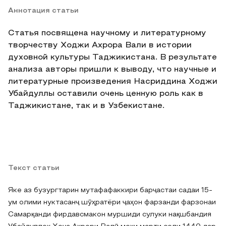
Аннотация статьи
Статья посвящена научному и литературному
творчеству Ходжи Ахрора Вали в истории
духовной культуры Таджикистана. В результате
анализа авторы пришли к выводу, что научные и
литературные произведения Насриддина Ходжи
Убайдуллы оставили очень ценную роль как в
Таджикистане, так и в Узбекистане.
Текст статьи
Яке аз бузургтарин мутафафаккири барҷастаи садаи 15-
ум олими нуктасанҷ шӯҳратёри ҷаҳон фарзанди фарзонаи
Самарқанди фирдавсмакон муршиди сулуки нақшбандия