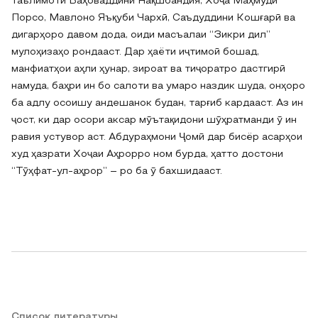
таълимоти Баҳоваддини Нақшбандия, Хоҷа Маҳмуди
Порсо, Мавлоно Яъқуби Чархӣ, Саъдуддини Кошғарӣ ва
дигарҳоро давом дода, оиди масъалаи “Зикри дил”
мулоҳизаҳо рондааст. Дар ҳаёти иҷтимоӣ бошад,
манфиатҳои аҳли ҳунар, зироат ва тиҷоратро дастгирӣ
намуда, баҳри ин бо салоти ва умаро наздик шуда, онҳоро
ба адлу осоишу андешанок будан, тарғиб кардааст. Аз ин
ҷост, ки дар осори аксар мӯътақидони шӯҳратманди ӯ ин
равия устувор аст. Абдураҳмони Ҷомӣ дар бисёр асарҳои
худ ҳазрати Хоҷаи Аҳрорро ном бурда, ҳатто достони
“Тӯҳфат-ул-аҳрор” – ро ба ӯ бахшидааст.
Список литературы