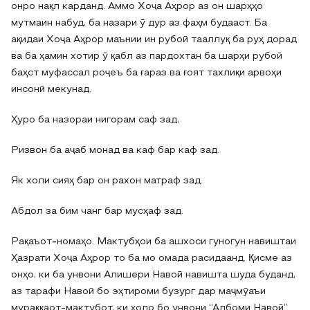
онро нақл карданд. Аммо Хоҷа Аҳрор аз он шарҳҳо
мутмаин набуд, ба назари ӯ дур аз фаҳм будааст. Ба
ақидаи Хоҷа Аҳрор маънии ин рубоӣ тааллуқ ба руҳ дорад
ва ба ҳамин хотир ӯ қабл аз пардохтан ба шарҳи рубоӣ
баҳст муфассал роҷеъ ба ғараз ва ғоят тахлиқи арвоҳи
инсонӣ мекунад.
Ҳуро ба назораи нигорам саф зад,
Ризвон ба аҷаб монад ва каф бар каф зад.
Як холи сияҳ бар он рахон матраф зад.
Абдол за бим чанг бар мусҳаф зад.
Рақаъот
-
номаҳо. Мактубҳои ба ашхоси гуногун навиштаи
Ҳазрати Хоҷа Аҳрор то ба мо омада расидаанд. Қисме аз
онҳо, ки ба унвони Алишери Навоӣ навишта шуда буданд,
аз тарафи Навоӣ бо эҳтироми бузург дар маҷмӯаъи
мураққаот-мактубот, ки ҳоло бо унвони “Албоми Навоӣ”