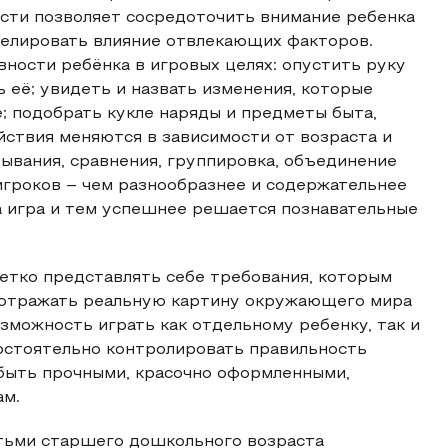
ти позволяет сосредоточить внимание ребенка
ивелировать влияние отвлекающих факторов.
вности ребёнка в игровых целях: опустить руку
 её; увидеть и назвать изменения, которые
; подобрать кукле наряды и предметы быта,
ствия меняются в зависимости от возраста и
дывания, сравнения, группировка, объединение
игроков – чем разнообразнее и содержательнее
а игра и тем успешнее решается познавательные
етко представлять себе требования, которым
а отражать реальную картину окружающего мира
зможность играть как отдельному ребенку, так и
мостоятельно контролировать правильность
 быть прочными, красочно оформленными,
ам.
етьми старшего дошкольного возраста