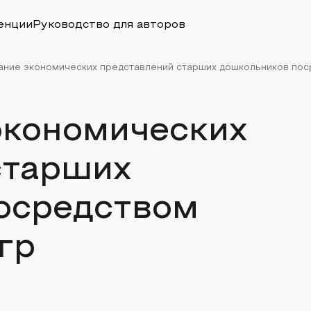
енции
Руководство для авторов
ние экономических представлений старших дошкольников посре
кономических
старших
осредством
гр