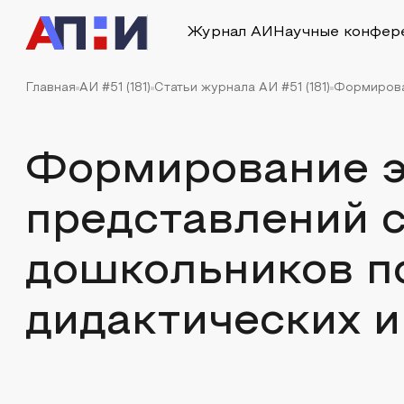
Журнал АИ
Научные конфер
Главная
АИ #51 (181)
Статьи журнала АИ #51 (181)
Формирова
Формирование э
представлений 
дошкольников п
дидактических и