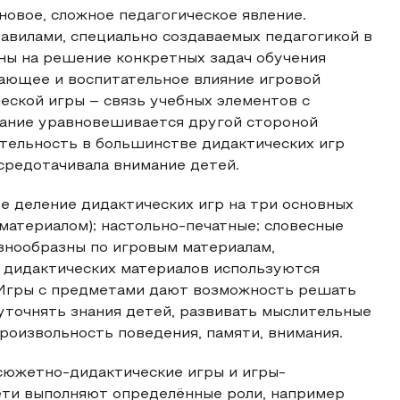
новое, сложное педагогическое явление.
равилами, специально создаваемых педагогикой в
ены на решение конкретных задач обучения
ивающее и воспитательное влияние игровой
еской игры – связь учебных элементов с
жание уравновешивается другой стороной
ятельность в большинстве дидактических игр
осредотачивала внимание детей.
е деление дидактических игр на три основных
материалом); настольно-печатные; словесные
знообразны по игровым материалам,
е дидактических материалов используются
 Игры с предметами дают возможность решать
уточнять знания детей, развивать мыслительные
роизвольность поведения, памяти, внимания.
сюжетно-дидактические игры и игры-
ети выполняют определённые роли, например