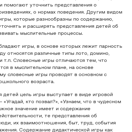
ки помогают уточнить представления о
оизведениях, о нормах поведения. Другим видом
игры, которые разнообразны по содержанию,
точнять и расширять представления детей об
звивать мыслительные процессы.
бладают игры, в основе которых лежит парность
ду относятся различные типы лото, домино,
и т.п. Словесные игры отличаются тем, что
ся в мыслительном плане, на основе
ому словесные игры проводят в основном с
ошкольного возраста.
я детей цель игры выступает в виде игровой
 «Угадай, кто позвал?», «Узнаем, что в чудесном
ажное значение имеет и содержание
ействительности, те представления об
юди, их взаимоотношения, быт, труд, события
ажения. Содержание дидактической игры как