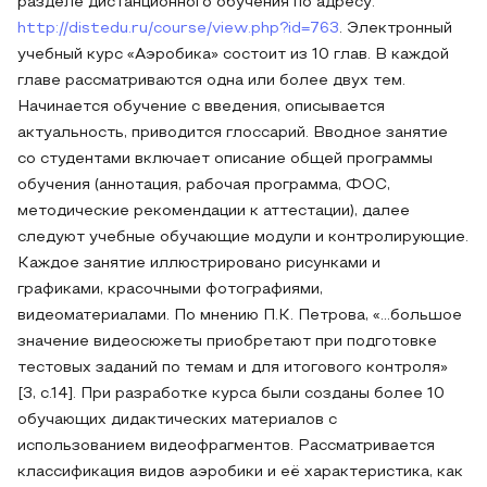
разделе дистанционного обучения по адресу:
http://distedu.ru/course/view.php?id=763
. Электронный
учебный курс «Аэробика» состоит из 10 глав. В каждой
главе рассматриваются одна или более двух тем.
Начинается обучение с введения, описывается
актуальность, приводится глоссарий. Вводное занятие
со студентами включает описание общей программы
обучения (аннотация, рабочая программа, ФОС,
методические рекомендации к аттестации), далее
следуют учебные обучающие модули и контролирующие.
Каждое занятие иллюстрировано рисунками и
графиками, красочными фотографиями,
видеоматериалами. По мнению П.К. Петрова, «…большое
значение видеосюжеты приобретают при подготовке
тестовых заданий по темам и для итогового контроля»
[3, с.14]. При разработке курса были созданы более 10
обучающих дидактических материалов с
использованием видеофрагментов. Рассматривается
классификация видов аэробики и её характеристика, как