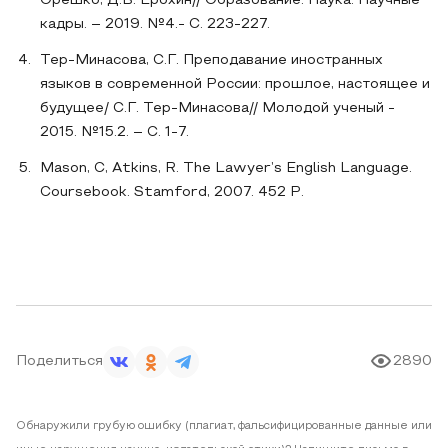
Орешко, Д.В. Ерохин// Образование. Наука. Научные
кадры. – 2019. №4.- С. 223-227.
Тер-Минасова, С.Г. Преподавание иностранных
языков в современной России: прошлое, настоящее и
будущее/ С.Г. Тер-Минасова// Молодой ученый -
2015. №15.2. – С. 1-7.
Mason, C, Atkins, R. The Lawyer’s English Language.
Coursebook. Stamford, 2007. 452 P.
Поделиться
2890
Обнаружили грубую ошибку (плагиат, фальсифицированные данные или