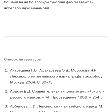
бошанд ва чӣ бо асосҳои гуногуни феълӣ вазифаи
якхеларо иҷро менамояд.
Список литературы
Антрушина Г.Б., Афанасьева О.В., Морозова Н.Н.
Лексикология английского языка. English lexicology
Москва, 2004. С. 60-73.
Аракин В.Д. Сравнительная типология английского и
русского языков. – М.: Просвещение, 1989. – 254 с.
Арбекова Т. И. Лексикология английского языка. М.: