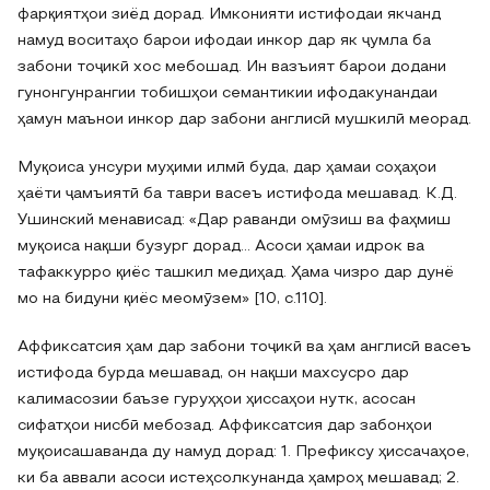
фарқиятҳои зиёд дорад. Имконияти истифодаи якчанд
намуд воситаҳо барои ифодаи инкор дар як ҷумла ба
забони тоҷикӣ хос мебошад. Ин вазъият барои додани
гунонгунрангии тобишҳои семантикии ифодакунандаи
ҳамун маънои инкор дар забони англисӣ мушкилӣ меорад.
Муқоиса унсури муҳими илмӣ буда, дар ҳамаи соҳаҳои
ҳаёти ҷамъиятӣ ба таври васеъ истифода мешавад. К.Д.
Ушинский менависад: «Дар раванди омӯзиш ва фаҳмиш
муқоиса нақши бузург дорад… Асоси ҳамаи идрок ва
тафаккурро қиёс ташкил медиҳад. Ҳама чизро дар дунё
мо на бидуни қиёс меомӯзем» [10, с.110].
Аффиксатсия ҳам дар забони тоҷикӣ ва ҳам англисӣ васеъ
истифода бурда мешавад, он нақши махсусро дар
калимасозии баъзе гуруҳҳои ҳиссаҳои нутк, асосан
сифатҳои нисбӣ мебозад. Аффиксатсия дар забонҳои
муқоисашаванда ду намуд дорад: 1. Префиксу ҳиссачаҳое,
ки ба аввали асоси истеҳсолкунанда ҳамроҳ мешавад; 2.