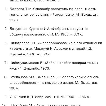
Высшая школа, 1977. – 240 с.
Беляева Т.М. Словообразовательная валентность
глагольных основ в английском языке. М.: Высш. шк.,
1979.
Бодуэн де Куртенэ И.А. «Избранные труды по
общему языкознанию», т.1, М., 1963. – 371 с.
Виноградов В.В. «Словообразование в его отношении
к грамматике. Маъсумӣ Н. Асарҳои мунтахаб, ҷ.2. –
Душанбе, 1980. – 350 с.
Ниёзмухаммедов Б. «Забони адабии хозираи точик»
кисми 1. Душанбе. 1973.
Степанова М.Д., Фляйшер В. Теоретические основы
словообразования в немецком языке. М.: Высш. шк.,
1984.
Ушинский К.Д. Избр. соч., т. II, М., 1939. – 436 с.
Шахобова М.Б. Опыт сопоставительного