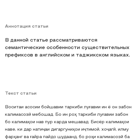
Аннотация статьи
В данной статье рассматриваются
семантические особенности существительных
префиксов в английском и таджикском языках.
Текст статьи
Воситаи асосии бойшавии таркиби луғавии ин ё он забон
калимасозӣ мебошад. Бо ин роҳ таркиби луғавии забон
бо калимаҳои нав пур карда мешавад. Бисёр калимаҳои
наве, ки дар натиҷаи дигаргуниҳои иҷтимоӣ, хоҷагӣ, илму
фарҳанг ва ғайра пайдо шудаанд, бо роҳи калимасозӣ ба