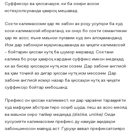
Суффиксҳо ва ҳиссачаҳое, ки ба охири асоси
истеҳсолкунанда ҳамроҳ мешавад.
Сохти калимасозии ҳар як забон аз роҳу усулҳои ба худ
хоси калимасозӣ иборатанд, ки онҳо бо сохти семантикии
ҳар як асос, яъне маънои луғавии худ зич алоқаманданд.
Исм дар забонҳои муқоисашаванда аз ҷиҳати калимасозӣ
- бойтарин ҳиссаи нутқ ба шумор меравад. Сохтани
калима бо роҳи ҳамроҳ кардани суффикс имкон медиҳад,
ки аз бисёр ҳиссаҳои нутқ исм созем. Дар забони англисӣ
ва ҳам тоҷикӣ аз дигар ҳиссаи нутқ исм месозем. Дар
забони англисӣ исмҳо назар ба ҳиссаҳои нутқ аз ҷиҳати
суффиксҳо бойтар мебошанд.
Префикс он ҳиссаи калимаест, ки дар ҷараёни тараққиёти
худ мафҳуми абстрактиро соҳиб шуда, пеш аз асос меояд
ва маънои онро тағйир медиҳад
(dislike, unlike).
Оиди
хусусияти калимасозии префикс ду намуди ақидаҳои
забоншиносон мавҷуд аст. Гуруҳи аввал префиксатсияро