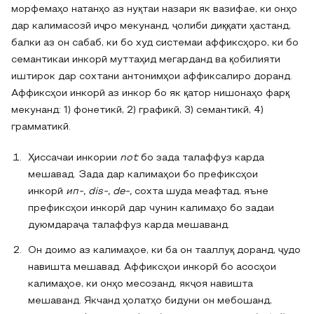
морфемаҳо натанҳо аз нуқтаи назари як вазифае, ки онҳо
дар калимасозӣ иҷро мекунанд, ҷолиби диққати ҳастанд,
балки аз он сабаб, ки бо худ системаи аффиксҳоро, ки бо
семантикаи инкорӣ муттаҳид мегарданд ва қобилияти
иштирок дар сохтани антонимҳои аффиксалиро доранд.
Аффиксҳои инкорӣ аз инкор бо як қатор нишонаҳо фарқ
мекунанд: 1) фонетикӣ, 2) графикӣ, 3) семантикӣ, 4)
грамматикӣ.
Ҳиссачаи инкории
not
бо зада талаффуз карда
мешавад. Зада дар калимаҳои бо префиксҳои
инкорӣ
ип-, dis-, de-,
coxтa шуда меафтад, яъне
префиксҳои инкорӣ дар чунин калимаҳо бо задаи
дуюмдараҷа талаффуз карда мешаванд.
Он доимо аз калимаҳое, ки ба он тааллуқ доранд, ҷудо
навишта мешавад. Аффиксҳои инкорӣ бо асосҳои
калимаҳое, ки онҳо месозанд, якҷоя навишта
мешаванд. Якчанд ҳолатҳо бидуни он мебошанд,