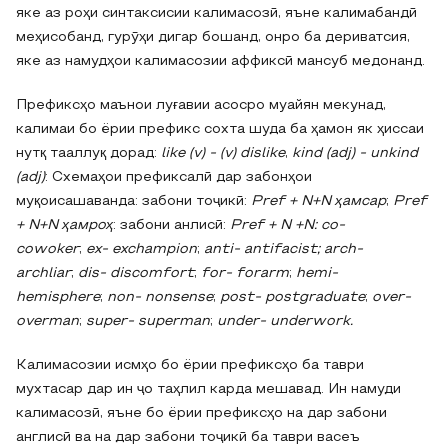
яке аз роҳи синтаксисии калимасозӣ, яъне калимабандӣ
меҳисобанд, гурӯҳи дигар бошанд, онро ба дериватсия,
яке аз намудҳои калимасозии аффиксӣ мансуб медонанд.
Префиксҳо маънои луғавии асосро муайян мекунад,
калимаи бо ёрии префикс сохта шуда ба ҳамон як ҳиссаи
нутқ тааллуқ дорад:
like (v) - (v) dislike
,
kind (adj) - unkind
(adj)
: Схемаҳои префиксалӣ дар забонҳои
муқоисашаванда: забони тоҷикӣ:
Pref + N+N ҳамсар
;
Pref
+ N+N ҳамроҳ
: забони анлисӣ:
Pref + N +N: co-
cowoker
;
ex- exchampion
;
anti- antifacist; arch-
archliar
;
dis- discomfort
;
for- forarm
;
hemi-
hemisphere
;
non- nonsense
;
post- postgraduate
;
over-
overman
;
super- superman
;
under- underwork.
Калимасозии исмҳо бо ёрии префиксҳо ба таври
мухтасар дар ин ҷо таҳлил карда мешавад. Ин намуди
калимасозӣ, яъне бо ёрии префиксҳо на дар забони
англисӣ ва на дар забони тоҷикӣ ба таври васеъ