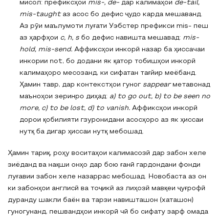
мисол: префиксҳои
mis-, de-
дар калимаҳои
de-tail,
mis-taught
аз acoc бо дефис ҷудо карда мешаванд.
Аз рӯи маълумоти луғати Уэбстер префикси mis- пеш
аз ҳарфҳои
с, h, s
бо дефис навишта мешавад:
mis-
hold, mis-send.
Аффиксҳои инкорӣ назар ба ҳиссачаи
инкории not, бо додани як қатор тобишҳои инкорӣ
калимаҳоро месозанд, ки сифатан тағйир меёбанд.
Ҳамин тавр, дар контекстҳои гуног
sappear
метавонад
маъноҳои зеринро диҳад:
a) to go out,
b
)
to be seen no
more, c)
to be lost,
d)
to vanish.
Аффиксҳои инкорӣ
дорои қобилияти гзуронидани асосҳоро аз як ҳиссаи
нутқ ба дигар ҳиссаи нутқ мебошад.
Ҳамин тариқ, роҳу воситаҳои калимасозӣ дар забон хеле
зиёданд ва нақши онҳо дар бою ғанӣ гардондани фонди
луғавии забон хеле назаррас мебошад. Новобаста аз он
ки забонҳои англисӣ ва тоҷикӣ аз лиҳозӣ мавқеи ҷуғрофӣ
дуранду шакли баён ва тарзи навишташон (хаташон)
гуногунанд, пешвандҳои инкорӣ чӣ бо сифату зарф омада