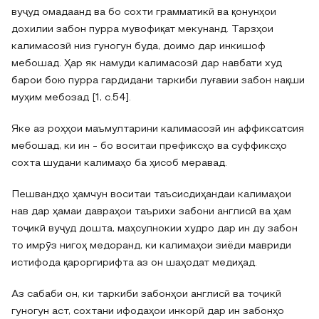
вуҷуд омадаанд ва бо сохти грамматикӣ ва қонунҳои
дохилии забон пурра мувофиқат мекунанд. Тарзҳои
калимасозӣ низ гуногун буда, доимо дар инкишоф
мебошад. Ҳар як намуди калимасозӣ дар навбати худ
барои бою пурра гардидани таркиби луғавии забон нақши
муҳим мебозад [1, с.54].
Яке аз роҳҳои маъмултарини калимасозӣ ин аффиксатсия
мебошад, ки ин - бо воситаи префиксҳо ва суффиксҳо
сохта шудани калимаҳо ба ҳисоб меравад.
Пешвандҳо ҳамчун воситаи таъсисдиҳандаи калимаҳои
нав дар ҳамаи давраҳои таърихи забони англисӣ ва ҳам
тоҷикӣ вуҷуд дошта, маҳсулнокии худро дар ин ду забон
то имрӯз нигоҳ медоранд, ки калимаҳои зиёди мавриди
истифода қароргирифта аз он шаҳодат медиҳад.
Аз сабаби он, ки таркиби забонҳои англисӣ ва тоҷикӣ
гуногун аст, сохтани ифодаҳои инкорӣ дар ин забонҳо