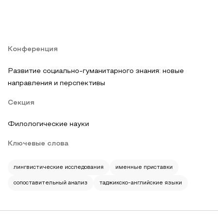
Конференция
Развитие социально-гуманитарного знания: новые
направления и перспективы
Секция
Филологические науки
Ключевые слова
лингвистические исследования
именные приставки
сопоставительный анализ
таджикско-английские языки