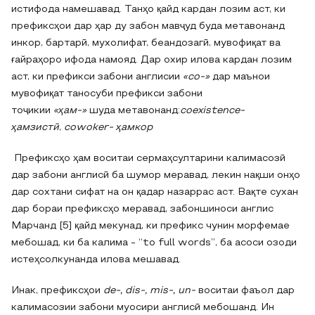
истифода намешавад. Танҳо қайд кардан лозим аст, ки
префиксҳои дар ҳар ду забон мавҷуд буда метавонанд
инкор, бартарӣ, мухолифат, беандозагӣ, мувофиқат ва
ғайраҳоро ифода намояд. Дар охир илова кардан лозим
аст, ки префикси забони англисии
«со-»
дар маънои
мувофиқат таносуби префикси забони
тоҷикии
«ҳам-»
шуда метавонанд:
coexistence-
ҳамзистӣ
,
cowoker- ҳамкор
Префиксҳо ҳам воситаи сермаҳсултарини калимасозӣ
дар забони англисӣ ба шумор меравад, лекин нақши онҳо
дар сохтани сифат на он қадар назаррас аст. Вақте сухан
дар бораи префиксҳо меравад, забоншиноси англис
Марчанд [5] қайд мекунад, ки префикс чунин морфемае
мебошад, ки ба калима - “to full words”, ба асоси озоди
истеҳсолкунанда илова мешавад.
Инак, префиксҳои
de-, dis-, mis-, un-
воситаи фаъол дар
калимасозии забони муосири англисӣ мебошанд. Ин