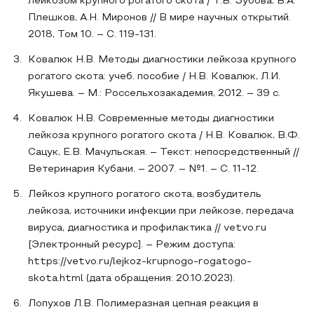
лейкозом крупного рогатого скота / Т.В. Зубова, В.А.
Плешков, А.Н. Миронов // В мире научных открытий.
2018, Том 10. – С. 119-131.
Ковалюк Н.В. Методы диагностики лейкоза крупного
рогатого скота: учеб. пособие / Н.В. Ковалюк, Л.И.
Якушева. – М.: Россельхозакадемия, 2012. – 39 с.
Ковалюк Н.В. Современные методы диагностики
лейкоза крупного рогатого скота / Н.В. Ковалюк, В.Ф.
Сацук, Е.В. Мачульская. – Текст: непосредственный //
Ветеринария Кубани. – 2007. – №1. – С. 11-12.
Лейкоз крупного рогатого скота, возбудитель
лейкоза, источники инфекции при лейкозе, передача
вируса, диагностика и профилактика // vetvo.ru
[Электронный ресурс]. – Режим доступа:
https://vetvo.ru/lejkoz-krupnogo-rogatogo-
skota.html (дата обращения: 20.10.2023).
Лопухов Л.В. Полимеразная цепная реакция в