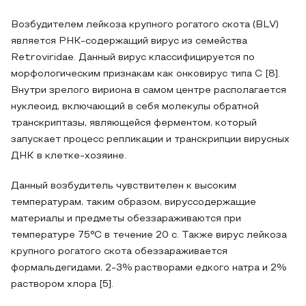
Возбудителем лейкоза крупного рогатого скота (BLV)
является РНК-содержащий вирус из семейства
Retroviridae. Данный вирус классифицируется по
морфологическим признакам как онковирус типа С [8].
Внутри зрелого вириона в самом центре располагается
нуклеоид, включающий в себя молекулы обратной
транскриптазы, являющейся ферментом, который
запускает процесс репликации и транскрипции вирусных
ДНК в клетке-хозяине.
Данный возбудитель чувствителен к высоким
температурам, таким образом, вируссодержащие
материалы и предметы обеззараживаются при
температуре 75°C в течение 20 с. Также вирус лейкоза
крупного рогатого скота обеззараживается
формальдегидами, 2-3% растворами едкого натра и 2%
раствором хлора [5].