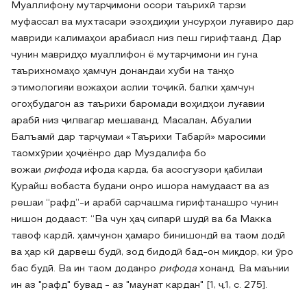
Муаллифону мутарҷимони осори таърихӣ тарзи
муфассал ва мухтасари эзоҳдиҳии унсурҳои луғавиро дар
мавриди калимаҳои арабиасл низ пеш гирифтаанд. Дар
чунин мавридҳо муаллифон ё мутарҷимони ин гуна
таърихномаҳо ҳамчун донандаи хуби на танҳо
этимологияи вожаҳои аслии тоҷикӣ, балки ҳамчун
огоҳбудагон аз таърихи баромади воҳидҳои луғавии
арабӣ низ ҷилвагар мешаванд. Масалан, Абуалии
Балъамӣ дар тарҷумаи «Таърихи Табарӣ» маросими
таомхӯрии ҳоҷиёнро дар Муздалифа бо
вожаи
рифода
ифода карда, ба асосгузори қабилаи
Қурайш вобаста будани онро ишора намудааст ва аз
решаи “рафд”-и арабӣ сарчашма гирифтанашро чунин
нишон додааст: “Ва чун ҳаҷ сипарӣ шудӣ ва ба Макка
тавоф кардӣ, ҳамчунон ҳамаро бинишондӣ ва таом додӣ
ва ҳар кӣ дарвеш будӣ, зод бидодӣ бад-он миқдор, ки ӯро
бас будӣ. Ва ин таом доданро
рифода
хонанд. Ва маънии
ин аз "рафд" бувад - аз "маунат кардан" [1, ҷ.1, с. 275].