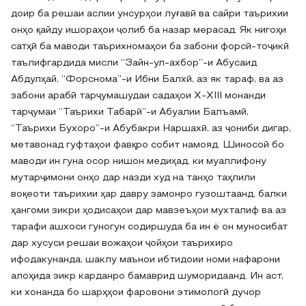
доир ба решаи аслии унсурҳои луғавӣ ва сайри таърихии
онҳо қайду ишораҳои ҷолиб ба назар мерасад. Як нигоҳи
сатҳӣ ба маводи таърихномаҳои ба забони форсӣ-тоҷикӣ
таълифгардида мисли “Зайн-ул-ахбор”-и Абусаид
Абдулҳай, “Форснома”-и Ибни Балхӣ, аз як тараф, ва аз
забони арабӣ тарҷумашудаи садаҳои X-XIII монанди
тарҷумаи “Таърихи Табарӣ”-и Абуалии Балъамӣ,
“Таърихи Бухоро”-и Абубакри Наршахӣ, аз ҷониби дигар,
метавонад гуфтаҳои фавқро собит намояд. Шиносоӣ бо
маводи ин гуна осор нишон медиҳад, ки муаллифону
мутарҷимони онҳо дар назди худ на танҳо таҳлили
воқеоти таърихии ҳар давру замонро гузоштаанд, балки
ҳангоми зикри ҳодисаҳои дар мавзеъҳои мухталиф ва аз
тарафи ашхоси гуногун содиршуда ба ин ё он муносибат
дар хусуси решаи вожаҳои ҷойҳои таърихиро
ифодакунанда, шаклу маънои ибтидоии номи нафарони
алоҳида зикр карданро бамаврид шуморидаанд. Ин аст,
ки хонанда бо шарҳҳои фаровони этимологӣ дучор