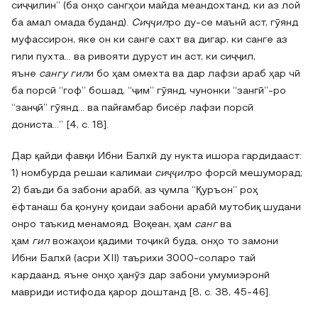
сиҷҷилин” (ба онҳо сангҳои майда меандохтанд, ки аз лой
ба амал омада буданд).
Сиҷҷил
ро ду-се маънӣ аст, гӯянд
муфассирон, яке он ки санге сахт ва дигар, ки санге аз
гили пухта… ва ривояти дуруст ин аст, ки сиҷҷил,
яъне
сангу гил
и бо ҳам омехта ва дар лафзи араб ҳар чӣ
ба порсӣ “гоф” бошад, “ҷим” гӯянд, чунонки “зангӣ”-ро
“занҷӣ” гӯянд… ва пайғамбар бисёр лафзи порсӣ
дониста…” [4, с. 18].
Дар қайди фавқи Ибни Балхӣ ду нукта ишора гардидааст:
1) номбурда решаи калимаи
сиҷҷил
ро форсӣ мешуморад;
2) баъди ба забони арабӣ, аз ҷумла “Қуръон” роҳ
ёфтанаш ба қонуну қоидаи забони арабӣ мутобиқ шудани
онро таъкид менамояд. Воқеан, ҳам
санг
ва
ҳам
гил
вожаҳои қадими тоҷикӣ буда, онҳо то замони
Ибни Балхӣ (асри XII) таърихи 3000-соларо тай
кардаанд, яъне онҳо ҳанӯз дар забони умумиэронӣ
мавриди истифода қарор доштанд [8, с. 38, 45-46].