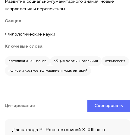
Развитие социально-гуманитарного знания: новые
направления и перспективы
Секция
Филологические науки
Ключевые слова
летописи X-XIII веков
общие черты и различия
этимология
полное и краткое толкование и комментарий
Цитирование
Скопировать
Давлатзода Р.. Роль летописей X-XIII вв. в