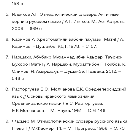
158 с.
Ильяхов А.Г. Этимологический словарь. Античные
корни в русском языке / А.Г. Иляхов. М.: Аст.Астрель,
2009. – 669 с.
Каримов А. Хрестоматияи забони паҳлавӣ [Матн] / А.
Каримов. –Душанбе: УДТ, 1978. – С. 57.
Наршахӣ, Абубакр Муҳаммад ибни Ҷаъфар. Таърихи
Бухоро [Матн] / А. Наршахӣ. Мураттибон Ғ. Ғоибов, К.
Олимов, Н. Амиршоҳӣ. – Душанбе: Пайванд. 2012. –
546 с.
Расторгуева В.С., Молчанова Е.К. Среднеперсидский
язык // Основы иранского языкознания,
Среднеиранские языки / В.С. Расторгуева,
Е.К.Молчанова. – М.: Наука, 1981. – С. 6-146.
Фасмер М. Этимологический словарь русского языка
[Текст] / М.Фасмер. Т.1. – М.: Прогресс, 1986. – С. 70.