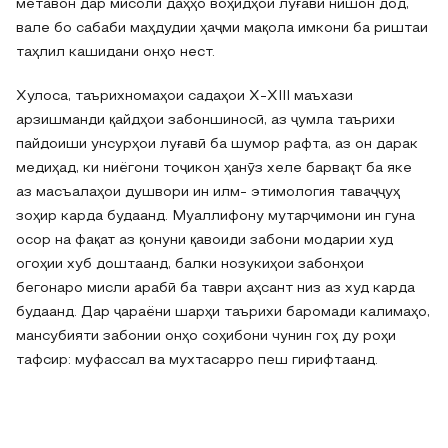
метавон дар мисоли даҳҳо воҳидҳои луғавӣ нишон дод,
вале бо сабаби маҳдудии ҳаҷми мақола имкони ба риштаи
таҳлил кашидани онҳо нест.
Хулоса, таърихномаҳои садаҳои X-XIII маъхази
арзишманди қайдҳои забоншиносӣ, аз ҷумла таърихи
пайдоиши унсурҳои луғавӣ ба шумор рафта, аз он дарак
медиҳад, ки ниёгони тоҷикон ҳанӯз хеле барвақт ба яке
аз масъалаҳои душвори ин илм- этимология таваҷҷуҳ
зоҳир карда будаанд. Муаллифону мутарҷимони ин гуна
осор на фақат аз қонуни қавоиди забони модарии худ
огоҳии хуб доштаанд, балки нозукиҳои забонҳои
бегонаро мисли арабӣ ба таври аҳсант низ аз худ карда
будаанд. Дар ҷараёни шарҳи таърихи баромади калимаҳо,
мансубияти забонии онҳо соҳибони чунин гоҳ ду роҳи
тафсир: муфассал ва мухтасарро пеш гирифтаанд.