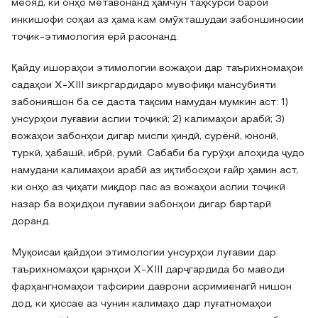
меояд, ки онҳо метавонанд ҳамчун таҳкурсӣ барои
инкишофи соҳаи аз ҳама кам омӯхташудаи забоншиносии
тоҷик-этимология ёрӣ расонанд.
Қайду ишораҳои этимологии вожаҳои дар таърихномаҳои
садаҳои X-XIII зикргардидаро мувофиқи мансубияти
забонияшон ба се даста тақсим намудан мумкин аст: 1)
унсурҳои луғавии аслии тоҷикӣ; 2) калимаҳои арабӣ; 3)
вожаҳои забонҳои дигар мисли ҳиндӣ, сурёнӣ, юнонӣ,
туркӣ, ҳабашӣ, ибрӣ, румӣ. Сабаби ба гурӯҳи алоҳида ҷудо
намудани калимаҳои арабӣ аз иқтибосҳои ғайр ҳамин аст,
ки онҳо аз ҷиҳати миқдор пас аз вожаҳои аслии тоҷикӣ
назар ба воҳидҳои луғавии забонҳои дигар бартарӣ
доранд.
Муқоисаи қайдҳои этимологии унсурҳои луғавии дар
таърихномаҳои қарнҳои X-XIII дарҷгардида бо маводи
фарҳангномаҳои тафсирии даврони асримиёнагӣ нишон
дод, ки ҳиссае аз чунин калимаҳо дар луғатномаҳои