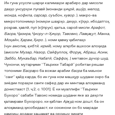
Ин гуна усусли шарҳи калимаҳои арабиро дар мисоли
даҳҳо унсурҳои луғавӣ (монанди
ҳиҷрӣ, ашӯр, мелод,
моида, нофила, сарсар, суъбон, хувор
...), макро-ва
микротопонимҳо (номҳои шаҳрҳо, деҳҳо, кӯҳҳо, ибодатгоҳ,
роҳрав, ҳавлӣ, пул (кӯпрук), қалъа, сарой мисли
Арафот,
Басра, Ҷазира, Ҷисру-л-Ҳиҷор, Тавовис, Лавҳақут, Макка,
Моҳ
ай
н, Ҳарам, Ҳиро
...), номи қавму қабилаҳо
(чун
амолиқ
,
қибтӣ
,
ирмӣ
), ному алқоби ашхоси алоҳида
(амсоли
Музар, Назор, Сайфуллоҳ, Форуқ, Абраш, Асим,
Заббо, Мукаъбар, Набатӣ, Саффоҳ
...) метавон дучор шуд.
Чунончи, мутарҷими “Таърихи Табарӣ” робитаи решаи
топоними
Басра
ро ба вожаи арабии
басра
ба маънои
“санг” қайд карда, бо ин гуна ном машҳур шудани онро ба
зиёдии пораҳои санги сафед дар ин минтақа алоқаманд
донистааст [1, ҷ.2, с. 1001]. Ё ки муаллифи “Таърихи
Бухоро” сабаби Тавоис номида шудани яке аз деҳоти
қаламрави Бухороро, ки қаблан
Арқуд
ном дошт, ба он
алоқаманд ҳисобидааст, ки сокинони он бо мақсади
намоиш додани ҳашамат ва ороишу зинати