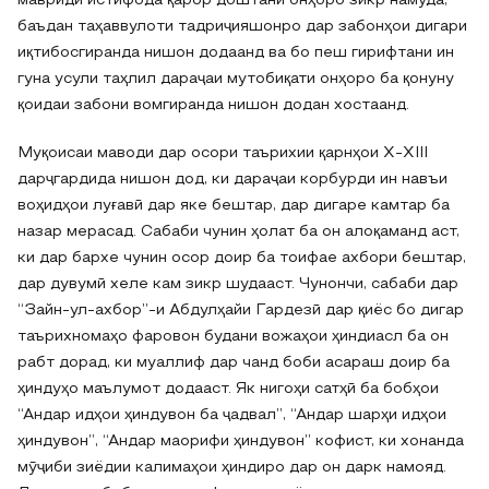
мавриди истифода қарор доштани онҳоро зикр намуда,
баъдан таҳаввулоти тадриҷияшонро дар забонҳои дигари
иқтибосгиранда нишон додаанд ва бо пеш гирифтани ин
гуна усули таҳлил дараҷаи мутобиқати онҳоро ба қонуну
қоидаи забони вомгиранда нишон додан хостаанд.
Муқоисаи маводи дар осори таърихии қарнҳои X-XIII
дарҷгардида нишон дод, ки дараҷаи корбурди ин навъи
воҳидҳои луғавӣ дар яке бештар, дар дигаре камтар ба
назар мерасад. Сабаби чунин ҳолат ба он алоқаманд аст,
ки дар бархе чунин осор доир ба тоифае ахбори бештар,
дар дувумӣ хеле кам зикр шудааст. Чунончи, сабаби дар
“Зайн-ул-ахбор”-и Абдулҳайи Гардезӣ дар қиёс бо дигар
таърихномаҳо фаровон будани вожаҳои ҳиндиасл ба он
рабт дорад, ки муаллиф дар чанд боби асараш доир ба
ҳиндуҳо маълумот додааст. Як нигоҳи сатҳӣ ба бобҳои
“Андар идҳои ҳиндувон ба ҷадвал”, “Андар шарҳи идҳои
ҳиндувон”, “Андар маорифи ҳиндувон” кофист, ки хонанда
мӯҷиби зиёдии калимаҳои ҳиндиро дар он дарк намояд.