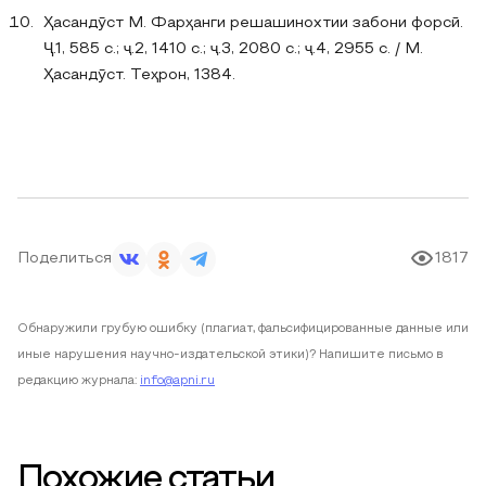
Ҳасандӯст М. Фарҳанги решашинохтии забони форсӣ.
Ҷ.1, 585 с.; ҷ.2, 1410 с.; ҷ.3, 2080 с.; ҷ.4, 2955 с. / М.
Ҳасандӯст. Теҳрон, 1384.
Поделиться
1817
Обнаружили грубую ошибку (плагиат, фальсифицированные данные или
иные нарушения научно-издательской этики)? Напишите письмо в
редакцию журнала:
info@apni.ru
Похожие статьи