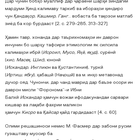
Дар чунин бобҳо муаллиф дар ҷараёни шарҳи зиндагии
мардуми Ҳинд калимаву таркиб ва ибораҳои ҳиндиро
чун
Қандаҳор
,
Кашмир
,
Ганг
... вобаста ба тақозои матлаб
зиёд ба кор бурдааст [2, с. 279-285, 313-327].
Ҳамин тавр, хонанда дар таърихномаҳои ин даврон
инчунин бо шарҳу тафсири этимологии як силсила
калимаҳои ибрӣ (
Исроил, Мусо, Яҳё, яҳуд
), сурёнӣ
(
кис
,
Масеҳ
,
Шис
), юнонӣ
(
Искандар
,
Инглиюн
ва
Қустантиния
), туркӣ
(
Иртиш
,
ябғу
), ҳабашӣ (Наҷошӣ) ва м. инҳо метавонад
дучор ояд. Чунончи, дар чанд маврид дар баъзе осори ин
даврон мисли “Форснома”-и Ибни
Балхӣ
Искандар
ҳамчун вожаи ифодакунандаи сарвари
кишвар ва лақаби фахрии маликон
ҳамчун
Кисро
ва
Қайсар
қайд гардидааст [4, с. 60].
Олими решашиноси немис М. Фасмер дар забони русии
гузаштаву муосир ба