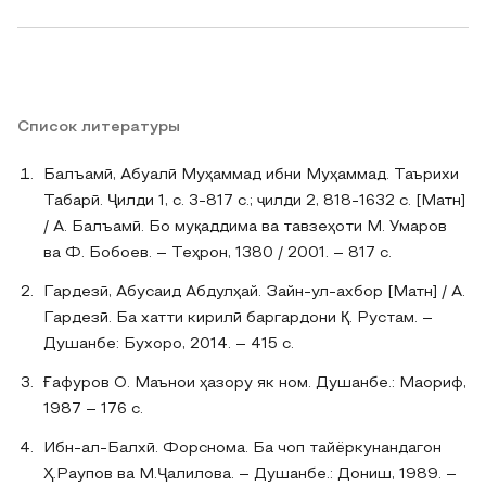
Список литературы
Балъамӣ, Абуалӣ Муҳаммад ибни Муҳаммад. Таърихи
Табарӣ. Ҷилди 1, с. 3-817 с.; ҷилди 2, 818-1632 с. [Матн]
/ А. Балъамӣ. Бо муқаддима ва тавзеҳоти М. Умаров
ва Ф. Бобоев. – Теҳрон, 1380 / 2001. – 817 с.
Гардезӣ, Абусаид Абдулҳай. Зайн-ул-ахбор [Матн] / А.
Гардезӣ. Ба хатти кирилӣ баргардони Қ. Рустам. –
Душанбе: Бухоро, 2014. – 415 с.
Ғафуров О. Маънои ҳазору як ном. Душанбе.: Маориф,
1987 – 176 с.
Ибн-ал-Балхӣ. Форснома. Ба чоп тайёркунандагон
Ҳ.Раупов ва М.Ҷалилова. – Душанбе.: Дониш, 1989. –