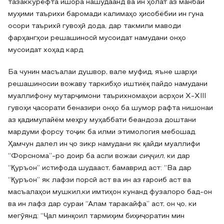
тазаккурёфта ишора нашудаанд ва ин ҳолат аз манбаи
муҳими таърихи баромади калимаҳо ҳисобёбии ин гуна
осори таърихӣ гувоҳӣ дода, дар такмили маводи
фарҳангҳои решашиносӣ мусоидат намудани онҳо
мусоидат хоҳад кард.
Ба чунин масъалаи душвор, вале муфид, яъне шарҳи
решашиносии вожаву таркибҳо иштиёқ пайдо намудани
муаллифону мутарҷимони таърихномаҳои асрҳои X-XIII
гувоҳи ҷасорати беназири онҳо ба шумор рафта нишонаи
аз қадимулайём меҳру муҳаббати беандоза доштани
мардуми форсу тоҷик ба илми этимология мебошад.
Ҳамчун далел ин ҷо зикр намудани як қайди муаллифи
“Форснома”-ро доир ба асли вожаи
сиҷҷил
, ки дар
“Қуръон” истифода шудааст, бамаврид аст: “Ва дар
“Қуръон” як лафзи порсӣ аст ва ин аз ғароиб аст ва
масъалаҳои мушкил,ки имтиҳон кунанд фузалоро бад-он
ва ин лафз дар сураи “Алам таракайфа” аст, он ҷо, ки
мегӯянд: “Ҷал минқоил тармиҳим биҳиҷоратин мин