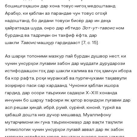
бошишгоҳашон дар хона товус нигоҳ медоштаанд.
Арабҳо, ки қаблан аз парандае чун товус огоҳӣ
надоштанд, бо дидани товуси бисёр дар ин деҳа
ҳайратзада шуда, онро дар ибтидо
Зот-ут-тавоис
ном
бурданд ва тадриҷан он тахфиф ёфта, дар
шакли
Тавоис
машҳур гардидааст [7, с. 15].
Аз шарҳи топоними мазкур пай бурдан душвор нест, ки
чунин унсурҳои луғавии забон дар муддати дурударози
истифодаашон гоҳ дар шакли калима ва гоҳ ҳамчун ибора
ба кор рафта, роҳи мураккаб ва пурпечухами таҳаввули
зоҳириро паси сар кардаанд. Чунонки қаблан ишора
гардид, дар осори таърихии садаҳои X-XIII хонанда
инчунин бо шарҳу тафсири як қатор воҳидҳои луғавии дар
асл решаи ҳиндӣ, ибрӣ, румӣ, сурёнӣ, юнонӣ, туркӣ ва
ҳабашӣ дошта низ дучор мешавад. Муаллифону
мутарҷимони ин гуна таърихномаҳо дар вақти таҳлили
этимологии чунин унсурҳои луғавӣ аввал дар як забон