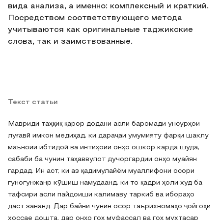
вида анализа, а именно: комплексный и краткий.
Посредством соответствующего метода
учитываются как оригинальные таджикские
слова, так и заимствованные.
Текст статьи
Мавриди таҳқиқ қарор додани асли баромади унсурҳои
луғавӣ имкон медиҳад, ки дараҷаи умумияту фарқи шаклу
маъноии ибтидоӣ ва интиҳоии онҳо ошкор карда шуда,
сабаби ба чунин таҳаввулот дучоргардии онҳо муайян
гардад. Ин аст, ки аз қадимулайём муаллифони осори
гуногунжанр кӯшиш намудаанд, ки то қадри ҳоли худ ба
тафсири асли пайдоиши калимаву таркиб ва ибораҳо
даст зананд. Дар байни чунин осор таърихномаҳо ҷойгоҳи
хоссае дошта, дар онҳо гоҳ муфассал ва гоҳ мухтасар