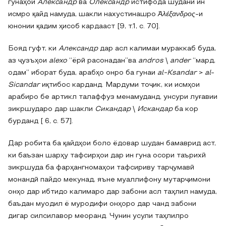
гунаҳои
Алекса́ндр
ва
Олекса́ндр
истифода шудани ин
исмро қайд намуда, шакли нахустинашро
Ἀλέξανδρος
-и
юнонии қадим ҳисоб кардааст [9, т.1, с. 70].
Бояд гуфт, ки
Александр
дар асл калимаи мураккаб буда,
аз ҷузъҳои
alexo
“ёрӣ расонадан”ва
andros
\
ander
“мард,
одам” иборат буда, арабҳо онро ба гунаи
al-Ksandar
>
al
-
Sicandar
иқтибос карданд. Мардуми тоҷик, ки исмҳои
арабиро бе артикл талаффуз менамуданд, унсури луғавии
зикршударо дар шакли
Сикандар
\
Искандар
ба кор
бурданд [ 6, с. 57].
Дар робита ба қайдҳои боло ёдовар шудан бамаврид аст,
ки баъзан шарҳу тафсирҳои дар ин гуна осори таърихӣ
зикршуда ба фарҳангномаҳои тафсириву тарҷумавӣ
монандӣ пайдо мекунад, яъне муаллифону мутарҷимони
онҳо дар ибтидо калимаро дар забони асл таҳлил намуда,
баъдан муодил ё муродифи онҳоро дар чанд забони
дигар силсилавор меоранд. Чунин усули таҳлилро