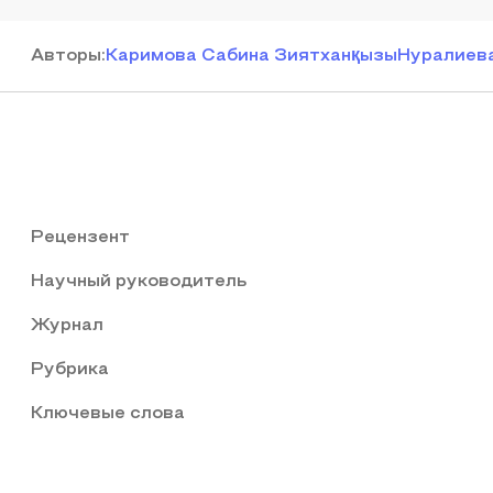
Автор
ы
:
Каримова Сабина Зиятханқызы
Нуралиев
Рецензент
Научный руководитель
Журнал
Рубрика
Ключевые слова