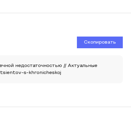
Скопировать
дечной недостаточностью // Актуальные
patsientov-s-khronicheskoj