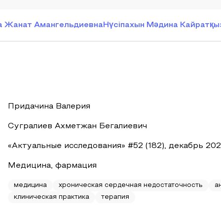
а Жанат Амангельдиевна
Нүсiпахын Мǝдина Кайратқы
Придачина Валерия
Сугралиев Ахметжан Бегалиевич
«Актуальные исследования» #52 (182), декабрь 20
Медицина, фармация
медицина
хроническая сердечная недостаточность
а
клиническая практика
терапия