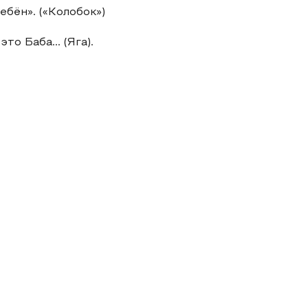
ебён». («Колобок»)
то Баба... (Яга).