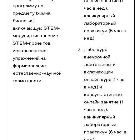
онлайн занятие (1
программу по
час в нед.),
предмету (химия,
каникулярный
биология),
лабораторный
включающую STEM-
практикум (6 час. в
модули, выполнение
нед.);
STEM-проектов,
Либо курс
использование
внеурочной
упражнений на
деятельности,
формирование
включающий
естественно-научной
онлайн курс (1 час
грамотности
в нед.) и
консультативное
онлайн занятие (1
час в нед.),
каникулярный
лабораторный
практикум (6 час. в
нед.).