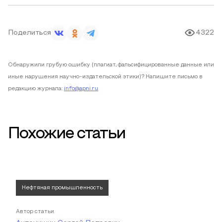
Поделиться
4322
Обнаружили грубую ошибку (плагиат, фальсифицированные данные или
иные нарушения научно-издательской этики)? Напишите письмо в
редакцию журнала:
info@apni.ru
Похожие статьи
Нефтяная промышленность
Автор статьи