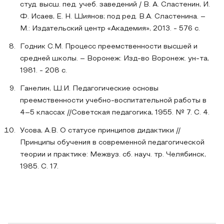
студ. высш. пед. учеб. заведений / В. А. Сластенин, И.
Ф. Исаев, Е. Н. Шиянов; под ред. В.А. Сластенина. –
М.: Издательский центр «Академия», 2013. - 576 с.
Годник С.М. Процесс преемственности высшей и
средней школы. – Воронеж: Изд-во Воронеж. ун-та,
1981. - 208 с.
Ганелин, Ш.И. Педагогические основы
преемственности учебно-воспитательной работы в
4–5 классах //Советская педагогика, 1955. № 7. С. 4.
Усова, А.В. О статусе принципов дидактики //
Принципы обучения в современной педагогической
теории и практике: Межвуз. сб. науч. тр. Челябинск,
1985. С. 17.