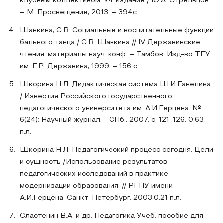
клубным коллективом: Уч. издание / Ю.А. Стрельцов.
– М: Просвещение, 2013. – 394с.
Шанкина, С.В. Социальные и воспитательные функции
бального танца / С.В. Шанкина // IV Державинские
чтения: материалы науч. конф. – Тамбов: Изд-во ТГУ
им. Г.Р. Державина, 1999. – 156 с.
Шкорина Н.Л. Дидактическая система Ш.И.Ганелина.
/ Известия Российского государственного
педагогического университета им. А.И.Герцена. №
6(24): Научный журнал. - СПб., 2007. с. 121-126, 0,63
п.л.
Шкорина Н.Л. Педагогический процесс сегодня. Цели
и сущность /Использование результатов
педагогических исследований в практике
модернизации образования. // РГПУ имени
А.И.Герцена, Санкт-Петербург, 2003,0,21 п.л.
Сластенин В.А. и др. Педагогика Учеб. пособие для