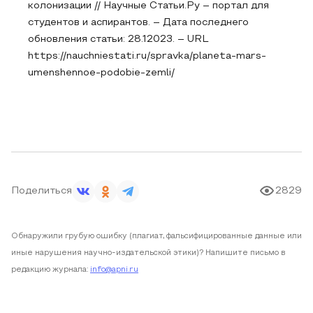
колонизации // Научные Статьи.Ру – портал для
студентов и аспирантов. – Дата последнего
обновления статьи: 28.12023. – URL
https://nauchniestati.ru/spravka/planeta-mars-
umenshennoe-podobie-zemli/
Поделиться
2829
Обнаружили грубую ошибку (плагиат, фальсифицированные данные или
иные нарушения научно-издательской этики)? Напишите письмо в
редакцию журнала:
info@apni.ru