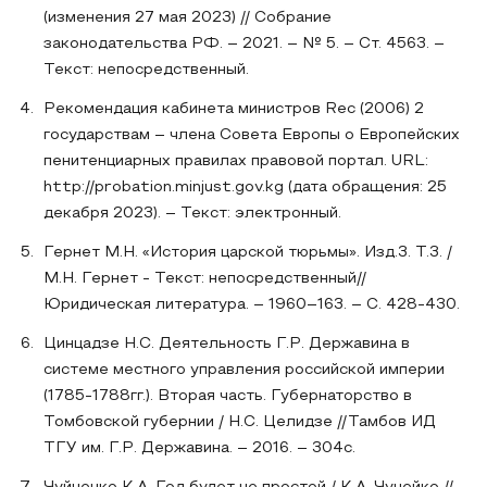
(изменения 27 мая 2023) // Собрание
законодательства РФ. – 2021. – № 5. – Ст. 4563. –
Текст: непосредственный.
Рекомендация кабинета министров Rec (2006) 2
государствам – члена Совета Европы о Европейских
пенитенциарных правилах правовой портал. URL:
http://probation.minjust.gov.kg (дата обращения: 25
декабря 2023). – Текст: электронный.
Гернет М.Н. «История царской тюрьмы». Изд.3. Т.3. /
М.Н. Гернет - Текст: непосредственный//
Юридическая литература. – 1960–163. – С. 428-430.
Цинцадзе Н.С. Деятельность Г.Р. Державина в
системе местного управления российской империи
(1785-1788гг.). Вторая часть. Губернаторство в
Томбовской губернии / Н.С. Целидзе //Тамбов ИД
ТГУ им. Г.Р. Державина. – 2016. – 304с.