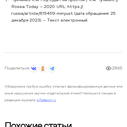
Чуйченко К.А. Год будет не простой / К.А. Чучейко //
Rossia Today. – 2020. URL: https://
russia/article/815459-minyust (дата обращения: 25
декабря 2023). – Текст электронный.
Поделиться
2865
Обнаружили грубую ошибку (плагиат, фальсифицированные данные или
иные нарушения научно-издательской этики)? Напишите письмо в
редакцию журнала:
info@apni.ru
Похожие статьи